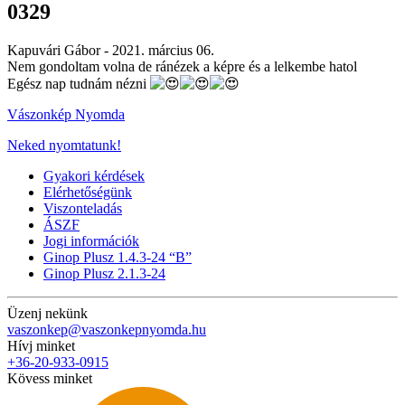
0329
Kapuvári Gábor -
2021. március 06.
Nem gondoltam volna de ránézek a képre és a lelkembe hatol
Egész nap tudnám nézni
Vászonkép Nyomda
Neked nyomtatunk!
Gyakori kérdések
Elérhetőségünk
Viszonteladás
ÁSZF
Jogi információk
Ginop Plusz 1.4.3-24 “B”
Ginop Plusz 2.1.3-24
Üzenj nekünk
vaszonkep@vaszonkepnyomda.hu
Hívj minket
+36-20-933-0915
Kövess minket