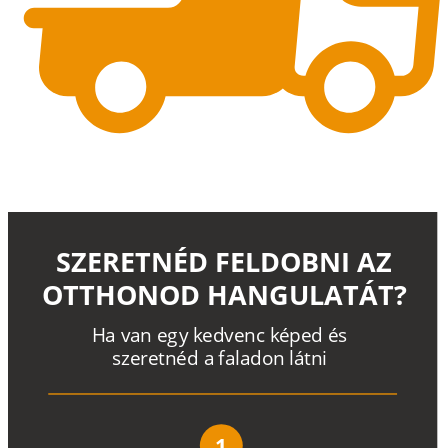
SZERETNÉD FELDOBNI AZ
OTTHONOD HANGULATÁT?
H
a
v
a
n
e
g
y
k
e
d
v
e
n
c
k
é
p
e
d
é
s
s
z
e
r
e
t
n
é
d a
f
a
l
a
d
o
n
l
á
t
n
i
1