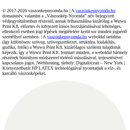
© 2017-2026 vaszonkepnyomda.hu | A
vaszonkepnyomda.hu
domainnév, valamint a „Vászonkép Nyomda” név bejegyzett
védjegyoltalomban részesül, annak felhasználása kizárólag a Wuwu
Print Kft. előzetes és kifejezett írásos hozzájárulásával lehetséges,
ellenkező esetben jogi lépések megtételére kerül sor minden jogsértő
személlyel szemben. | A
vaszonkepnyomda.hu
weboldal tartalma
(így különösen: szöveg, szövegszerkezet, struktúra, kialakítás,
grafika, fotók) a Wuwu Print Kft. kizárólagos szellemi tulajdonát
képezik, így a Wuwu Print Kft. fenntart minden, a weboldal bármely
részének bármilyen módszerrel történő másolásával, terjesztésével
kapcsolatos jogot. |Webhosting, tárhely: Digitalocean – New York |
Környezetbarát HP LATEX technológiával nyomtatjuk a víz-, és
karcálló vászonképeket.