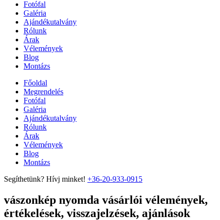
Fotófal
Galéria
Ajándékutalvány
Rólunk
Árak
Vélemények
Blog
Montázs
Főoldal
Megrendelés
Fotófal
Galéria
Ajándékutalvány
Rólunk
Árak
Vélemények
Blog
Montázs
Segíthetünk? Hívj minket!
+36-20-933-0915
vászonkép nyomda vásárlói vélemények,
értékelések, visszajelzések, ajánlások