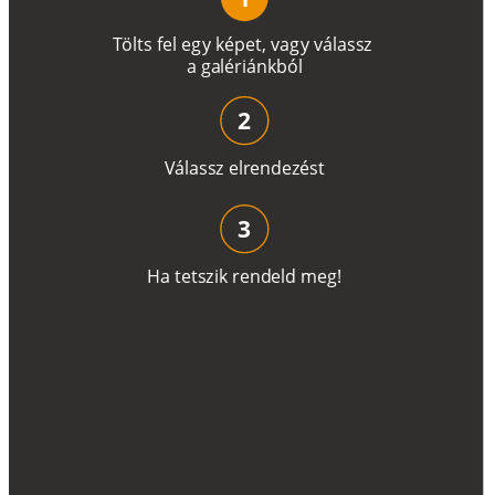
T
ö
l
t
s
f
e
l
e
g
y
k
é
pe
t
,
v
a
g
y
v
á
l
a
ss
z
a
g
a
lé
r
i
án
k
b
ó
l
2
V
á
l
a
ss
z
e
l
r
e
n
d
e
z
é
s
t
3
H
a
t
e
t
s
z
i
k
r
e
n
d
el
d
m
e
g
!