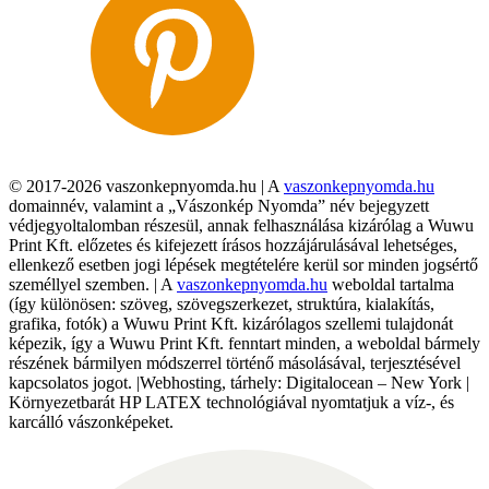
© 2017-2026 vaszonkepnyomda.hu | A
vaszonkepnyomda.hu
domainnév, valamint a „Vászonkép Nyomda” név bejegyzett
védjegyoltalomban részesül, annak felhasználása kizárólag a Wuwu
Print Kft. előzetes és kifejezett írásos hozzájárulásával lehetséges,
ellenkező esetben jogi lépések megtételére kerül sor minden jogsértő
személlyel szemben. | A
vaszonkepnyomda.hu
weboldal tartalma
(így különösen: szöveg, szövegszerkezet, struktúra, kialakítás,
grafika, fotók) a Wuwu Print Kft. kizárólagos szellemi tulajdonát
képezik, így a Wuwu Print Kft. fenntart minden, a weboldal bármely
részének bármilyen módszerrel történő másolásával, terjesztésével
kapcsolatos jogot. |Webhosting, tárhely: Digitalocean – New York |
Környezetbarát HP LATEX technológiával nyomtatjuk a víz-, és
karcálló vászonképeket.