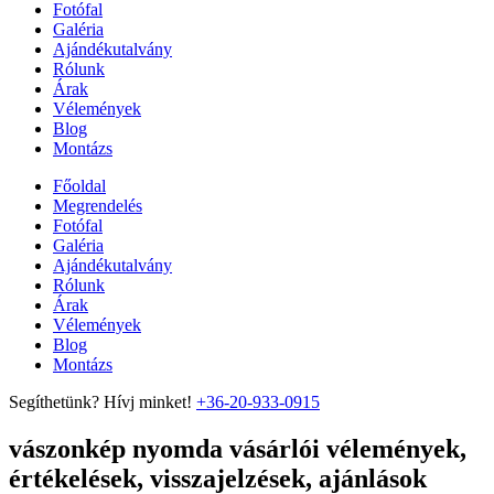
Fotófal
Galéria
Ajándékutalvány
Rólunk
Árak
Vélemények
Blog
Montázs
Főoldal
Megrendelés
Fotófal
Galéria
Ajándékutalvány
Rólunk
Árak
Vélemények
Blog
Montázs
Segíthetünk? Hívj minket!
+36-20-933-0915
vászonkép nyomda vásárlói vélemények,
értékelések, visszajelzések, ajánlások