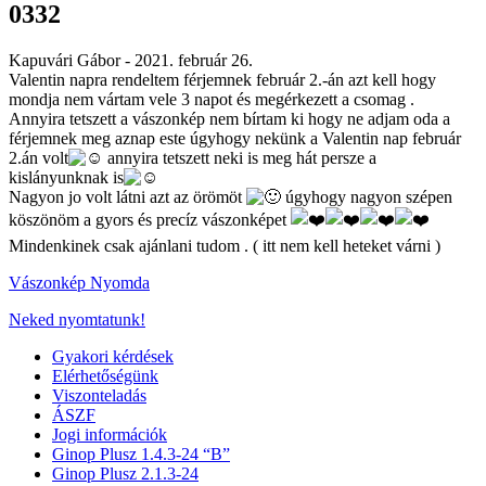
0332
Kapuvári Gábor -
2021. február 26.
Valentin napra rendeltem férjemnek február 2.-án azt kell hogy
mondja nem vártam vele 3 napot és megérkezett a csomag .
Annyira tetszett a vászonkép nem bírtam ki hogy ne adjam oda a
férjemnek meg aznap este úgyhogy nekünk a Valentin nap február
2.án volt
annyira tetszett neki is meg hát persze a
kislányunknak is
Nagyon jo volt látni azt az örömöt
úgyhogy nagyon szépen
köszönöm a gyors és precíz vászonképet
Mindenkinek csak ajánlani tudom . ( itt nem kell heteket várni )
Vászonkép Nyomda
Neked nyomtatunk!
Gyakori kérdések
Elérhetőségünk
Viszonteladás
ÁSZF
Jogi információk
Ginop Plusz 1.4.3-24 “B”
Ginop Plusz 2.1.3-24