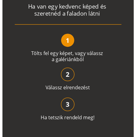
H
a
v
a
n
e
g
y
k
e
d
v
e
n
c
k
é
p
e
d
é
s
s
z
e
r
e
t
n
é
d a
f
a
l
a
d
o
n
l
á
t
n
i
1
T
ö
l
t
s
f
e
l
e
g
y
k
é
pe
t
,
v
a
g
y
v
á
l
a
ss
z
a
g
a
lé
r
i
án
k
b
ó
l
2
V
á
l
a
ss
z
e
l
r
e
n
d
e
z
é
s
t
3
H
a
t
e
t
s
z
i
k
r
e
n
d
el
d
m
e
g
!