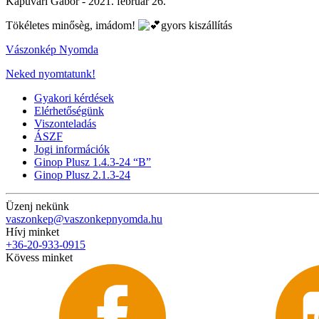
Kapuvári Gábor -
2021. február 26.
Tökéletes minősèg, imádom!
gyors kiszállítás
Vászonkép Nyomda
Neked nyomtatunk!
Gyakori kérdések
Elérhetőségünk
Viszonteladás
ÁSZF
Jogi információk
Ginop Plusz 1.4.3-24 “B”
Ginop Plusz 2.1.3-24
Üzenj nekünk
vaszonkep@vaszonkepnyomda.hu
Hívj minket
+36-20-933-0915
Kövess minket