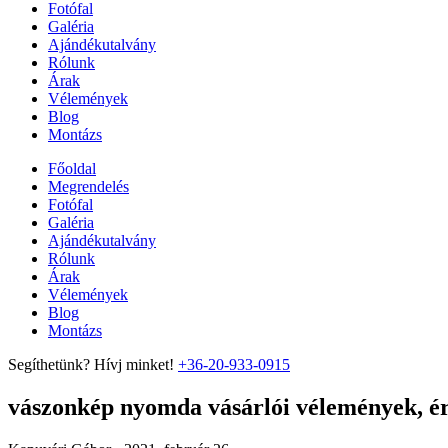
Fotófal
Galéria
Ajándékutalvány
Rólunk
Árak
Vélemények
Blog
Montázs
Főoldal
Megrendelés
Fotófal
Galéria
Ajándékutalvány
Rólunk
Árak
Vélemények
Blog
Montázs
Segíthetünk? Hívj minket!
+36-20-933-0915
vászonkép nyomda vásárlói vélemények, ért