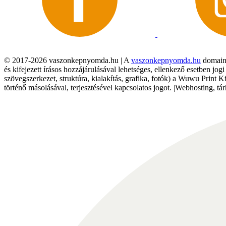
© 2017-2026 vaszonkepnyomda.hu | A
vaszonkepnyomda.hu
domainn
és kifejezett írásos hozzájárulásával lehetséges, ellenkező esetben jo
szövegszerkezet, struktúra, kialakítás, grafika, fotók) a Wuwu Print 
történő másolásával, terjesztésével kapcsolatos jogot. |Webhosting, 