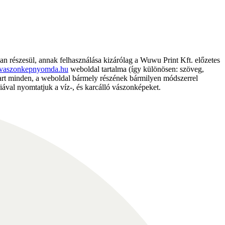
részesül, annak felhasználása kizárólag a Wuwu Print Kft. előzetes
vaszonkepnyomda.hu
weboldal tartalma (így különösen: szöveg,
nntart minden, a weboldal bármely részének bármilyen módszerrel
ával nyomtatjuk a víz-, és karcálló vászonképeket.