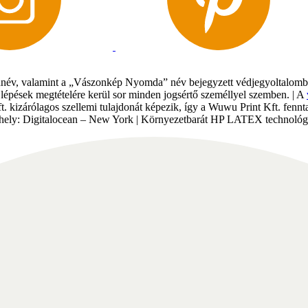
év, valamint a „Vászonkép Nyomda” név bejegyzett védjegyoltalomban 
gi lépések megtételére kerül sor minden jogsértő személlyel szemben. | A
Kft. kizárólagos szellemi tulajdonát képezik, így a Wuwu Print Kft. fe
tárhely: Digitalocean – New York | Környezetbarát HP LATEX technológi