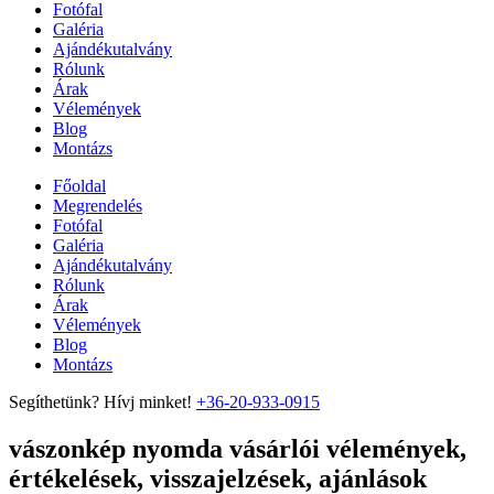
Fotófal
Galéria
Ajándékutalvány
Rólunk
Árak
Vélemények
Blog
Montázs
Főoldal
Megrendelés
Fotófal
Galéria
Ajándékutalvány
Rólunk
Árak
Vélemények
Blog
Montázs
Segíthetünk? Hívj minket!
+36-20-933-0915
vászonkép nyomda vásárlói vélemények,
értékelések, visszajelzések, ajánlások