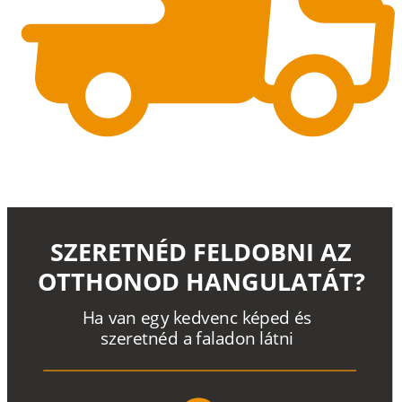
SZERETNÉD FELDOBNI AZ
OTTHONOD HANGULATÁT?
H
a
v
a
n
e
g
y
k
e
d
v
e
n
c
k
é
p
e
d
é
s
s
z
e
r
e
t
n
é
d a
f
a
l
a
d
o
n
l
á
t
n
i