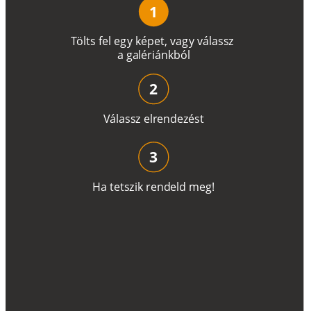
1
T
ö
l
t
s
f
e
l
e
g
y
k
é
pe
t
,
v
a
g
y
v
á
l
a
ss
z
a
g
a
lé
r
i
án
k
b
ó
l
2
V
á
l
a
ss
z
e
l
r
e
n
d
e
z
é
s
t
3
H
a
t
e
t
s
z
i
k
r
e
n
d
el
d
m
e
g
!