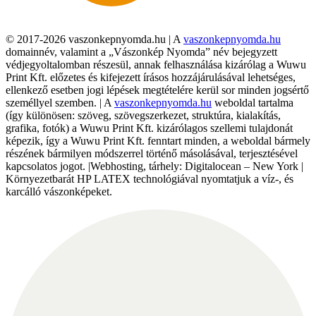
© 2017-2026 vaszonkepnyomda.hu | A
vaszonkepnyomda.hu
domainnév, valamint a „Vászonkép Nyomda” név bejegyzett
védjegyoltalomban részesül, annak felhasználása kizárólag a Wuwu
Print Kft. előzetes és kifejezett írásos hozzájárulásával lehetséges,
ellenkező esetben jogi lépések megtételére kerül sor minden jogsértő
személlyel szemben. | A
vaszonkepnyomda.hu
weboldal tartalma
(így különösen: szöveg, szövegszerkezet, struktúra, kialakítás,
grafika, fotók) a Wuwu Print Kft. kizárólagos szellemi tulajdonát
képezik, így a Wuwu Print Kft. fenntart minden, a weboldal bármely
részének bármilyen módszerrel történő másolásával, terjesztésével
kapcsolatos jogot. |Webhosting, tárhely: Digitalocean – New York |
Környezetbarát HP LATEX technológiával nyomtatjuk a víz-, és
karcálló vászonképeket.