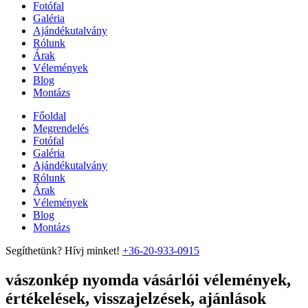
Fotófal
Galéria
Ajándékutalvány
Rólunk
Árak
Vélemények
Blog
Montázs
Főoldal
Megrendelés
Fotófal
Galéria
Ajándékutalvány
Rólunk
Árak
Vélemények
Blog
Montázs
Segíthetünk? Hívj minket!
+36-20-933-0915
vászonkép nyomda vásárlói vélemények,
értékelések, visszajelzések, ajánlások