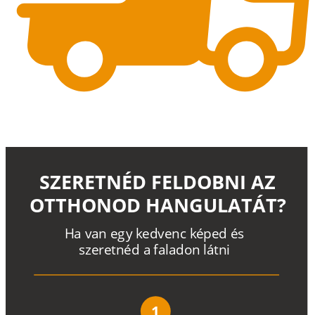
SZERETNÉD FELDOBNI AZ
OTTHONOD HANGULATÁT?
H
a
v
a
n
e
g
y
k
e
d
v
e
n
c
k
é
p
e
d
é
s
s
z
e
r
e
t
n
é
d a
f
a
l
a
d
o
n
l
á
t
n
i
1