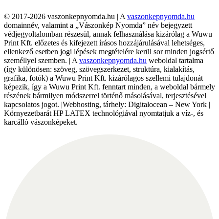
© 2017-2026 vaszonkepnyomda.hu | A
vaszonkepnyomda.hu
domainnév, valamint a „Vászonkép Nyomda” név bejegyzett
védjegyoltalomban részesül, annak felhasználása kizárólag a Wuwu
Print Kft. előzetes és kifejezett írásos hozzájárulásával lehetséges,
ellenkező esetben jogi lépések megtételére kerül sor minden jogsértő
személlyel szemben. | A
vaszonkepnyomda.hu
weboldal tartalma
(így különösen: szöveg, szövegszerkezet, struktúra, kialakítás,
grafika, fotók) a Wuwu Print Kft. kizárólagos szellemi tulajdonát
képezik, így a Wuwu Print Kft. fenntart minden, a weboldal bármely
részének bármilyen módszerrel történő másolásával, terjesztésével
kapcsolatos jogot. |Webhosting, tárhely: Digitalocean – New York |
Környezetbarát HP LATEX technológiával nyomtatjuk a víz-, és
karcálló vászonképeket.