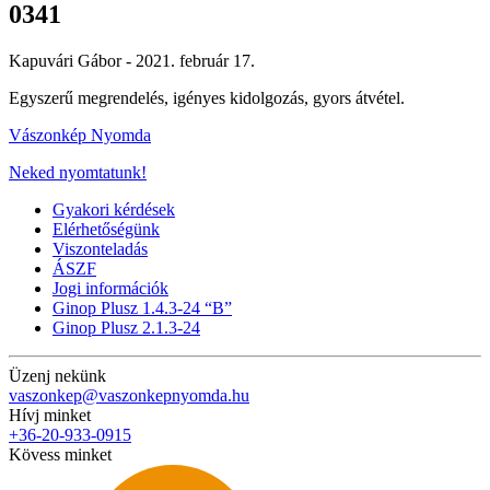
0341
Kapuvári Gábor -
2021. február 17.
Egyszerű megrendelés, igényes kidolgozás, gyors átvétel.
Vászonkép Nyomda
Neked nyomtatunk!
Gyakori kérdések
Elérhetőségünk
Viszonteladás
ÁSZF
Jogi információk
Ginop Plusz 1.4.3-24 “B”
Ginop Plusz 2.1.3-24
Üzenj nekünk
vaszonkep@vaszonkepnyomda.hu
Hívj minket
+36-20-933-0915
Kövess minket