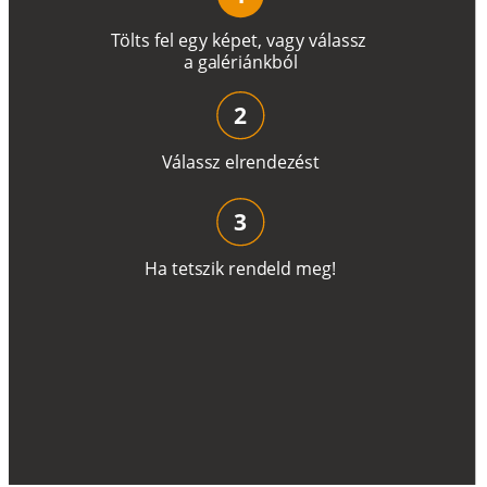
T
ö
l
t
s
f
e
l
e
g
y
k
é
pe
t
,
v
a
g
y
v
á
l
a
ss
z
a
g
a
lé
r
i
án
k
b
ó
l
2
V
á
l
a
ss
z
e
l
r
e
n
d
e
z
é
s
t
3
H
a
t
e
t
s
z
i
k
r
e
n
d
el
d
m
e
g
!