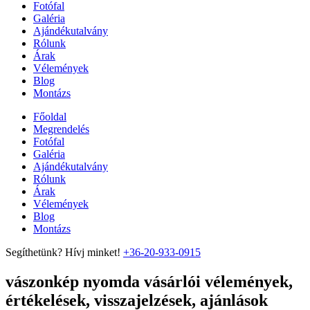
Fotófal
Galéria
Ajándékutalvány
Rólunk
Árak
Vélemények
Blog
Montázs
Főoldal
Megrendelés
Fotófal
Galéria
Ajándékutalvány
Rólunk
Árak
Vélemények
Blog
Montázs
Segíthetünk? Hívj minket!
+36-20-933-0915
vászonkép nyomda vásárlói vélemények,
értékelések, visszajelzések, ajánlások