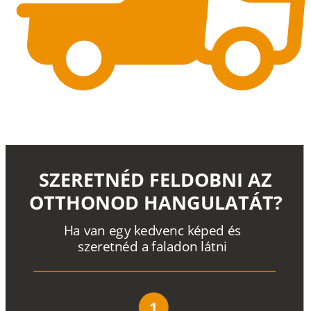
SZERETNÉD FELDOBNI AZ
OTTHONOD HANGULATÁT?
H
a
v
a
n
e
g
y
k
e
d
v
e
n
c
k
é
p
e
d
é
s
s
z
e
r
e
t
n
é
d a
f
a
l
a
d
o
n
l
á
t
n
i
1