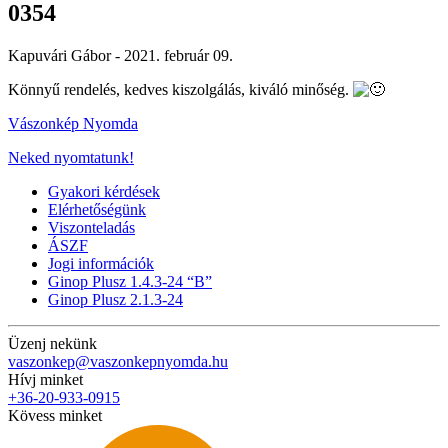
0354
Kapuvári Gábor -
2021. február 09.
Könnyű rendelés, kedves kiszolgálás, kiváló minőség.
Vászonkép Nyomda
Neked nyomtatunk!
Gyakori kérdések
Elérhetőségünk
Viszonteladás
ÁSZF
Jogi információk
Ginop Plusz 1.4.3-24 “B”
Ginop Plusz 2.1.3-24
Üzenj nekünk
vaszonkep@vaszonkepnyomda.hu
Hívj minket
+36-20-933-0915
Kövess minket