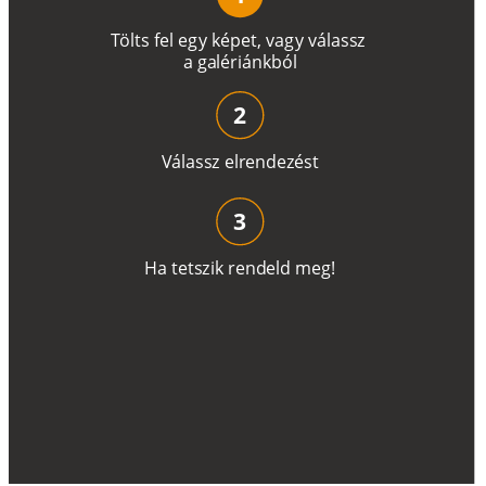
T
ö
l
t
s
f
e
l
e
g
y
k
é
pe
t
,
v
a
g
y
v
á
l
a
ss
z
a
g
a
lé
r
i
án
k
b
ó
l
2
V
á
l
a
ss
z
e
l
r
e
n
d
e
z
é
s
t
3
H
a
t
e
t
s
z
i
k
r
e
n
d
el
d
m
e
g
!