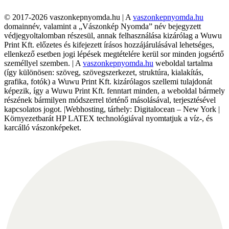
© 2017-2026 vaszonkepnyomda.hu | A
vaszonkepnyomda.hu
domainnév, valamint a „Vászonkép Nyomda” név bejegyzett
védjegyoltalomban részesül, annak felhasználása kizárólag a Wuwu
Print Kft. előzetes és kifejezett írásos hozzájárulásával lehetséges,
ellenkező esetben jogi lépések megtételére kerül sor minden jogsértő
személlyel szemben. | A
vaszonkepnyomda.hu
weboldal tartalma
(így különösen: szöveg, szövegszerkezet, struktúra, kialakítás,
grafika, fotók) a Wuwu Print Kft. kizárólagos szellemi tulajdonát
képezik, így a Wuwu Print Kft. fenntart minden, a weboldal bármely
részének bármilyen módszerrel történő másolásával, terjesztésével
kapcsolatos jogot. |Webhosting, tárhely: Digitalocean – New York |
Környezetbarát HP LATEX technológiával nyomtatjuk a víz-, és
karcálló vászonképeket.