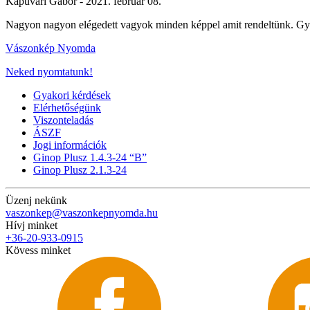
Kapuvári Gábor -
2021. február 08.
Nagyon nagyon elégedett vagyok minden képpel amit rendeltünk. Gyors
Vászonkép Nyomda
Neked nyomtatunk!
Gyakori kérdések
Elérhetőségünk
Viszonteladás
ÁSZF
Jogi információk
Ginop Plusz 1.4.3-24 “B”
Ginop Plusz 2.1.3-24
Üzenj nekünk
vaszonkep@vaszonkepnyomda.hu
Hívj minket
+36-20-933-0915
Kövess minket