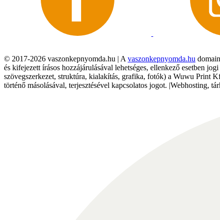
© 2017-2026 vaszonkepnyomda.hu | A
vaszonkepnyomda.hu
domainn
és kifejezett írásos hozzájárulásával lehetséges, ellenkező esetben jo
szövegszerkezet, struktúra, kialakítás, grafika, fotók) a Wuwu Print 
történő másolásával, terjesztésével kapcsolatos jogot. |Webhosting, 