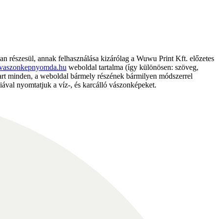
részesül, annak felhasználása kizárólag a Wuwu Print Kft. előzetes
vaszonkepnyomda.hu
weboldal tartalma (így különösen: szöveg,
nntart minden, a weboldal bármely részének bármilyen módszerrel
ával nyomtatjuk a víz-, és karcálló vászonképeket.