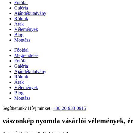
Fotófal
Galéria
Ajándékutalvány
Rólunk
Árak
Vélemények
Blog
Montázs
Főoldal
Megrendelés
Fotófal
Galéria
Ajándékutalvány
Rólunk
Árak
Vélemények
Blog
Montázs
Segíthetünk? Hívj minket!
+36-20-933-0915
vászonkép nyomda vásárlói vélemények, ért