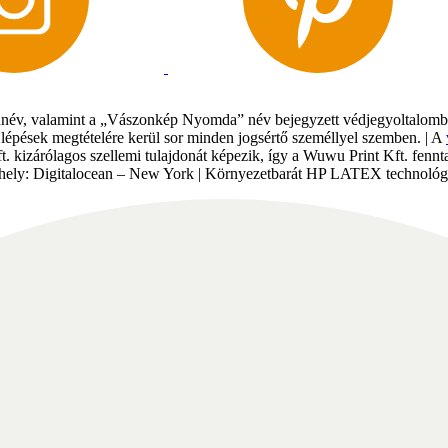
év, valamint a „Vászonkép Nyomda” név bejegyzett védjegyoltalomban 
gi lépések megtételére kerül sor minden jogsértő személlyel szemben. | A
Kft. kizárólagos szellemi tulajdonát képezik, így a Wuwu Print Kft. fe
tárhely: Digitalocean – New York | Környezetbarát HP LATEX technológi