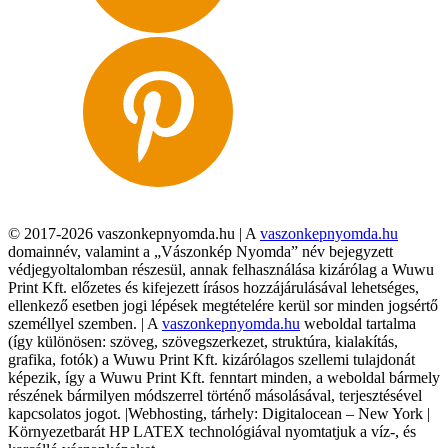
© 2017-2026 vaszonkepnyomda.hu | A
vaszonkepnyomda.hu
domainnév, valamint a „Vászonkép Nyomda” név bejegyzett
védjegyoltalomban részesül, annak felhasználása kizárólag a Wuwu
Print Kft. előzetes és kifejezett írásos hozzájárulásával lehetséges,
ellenkező esetben jogi lépések megtételére kerül sor minden jogsértő
személlyel szemben. | A
vaszonkepnyomda.hu
weboldal tartalma
(így különösen: szöveg, szövegszerkezet, struktúra, kialakítás,
grafika, fotók) a Wuwu Print Kft. kizárólagos szellemi tulajdonát
képezik, így a Wuwu Print Kft. fenntart minden, a weboldal bármely
részének bármilyen módszerrel történő másolásával, terjesztésével
kapcsolatos jogot. |Webhosting, tárhely: Digitalocean – New York |
Környezetbarát HP LATEX technológiával nyomtatjuk a víz-, és