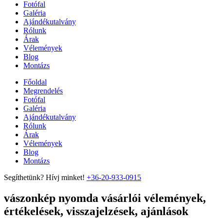
Fotófal
Galéria
Ajándékutalvány
Rólunk
Árak
Vélemények
Blog
Montázs
Főoldal
Megrendelés
Fotófal
Galéria
Ajándékutalvány
Rólunk
Árak
Vélemények
Blog
Montázs
Segíthetünk? Hívj minket!
+36-20-933-0915
vászonkép nyomda vásárlói vélemények,
értékelések, visszajelzések, ajánlások