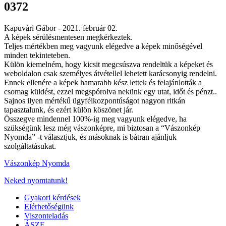
0372
Kapuvári Gábor -
2021. február 02.
A képek sérülésmentesen megkérkeztek.
Teljes mértékben meg vagyunk elégedve a képek minőségével
minden tekinteteben.
Külön kiemelném, hogy kicsit megcsúszva rendeltük a képeket és
weboldalon csak személyes átvétellel lehetett karácsonyig rendelni.
Ennek ellenére a képek hamarabb kész lettek és felajánlották a
csomag küldést, ezzel megspórolva nekünk egy utat, időt és pénzt..
Sajnos ilyen mértékű ügyfélkozpontúságot nagyon ritkán
tapasztalunk, és ezért külön köszönet jár.
Összegve mindennel 100%-ig meg vagyunk elégedve, ha
szükségünk lesz még vászonképre, mi biztosan a “Vászonkép
Nyomda” -t választjuk, és másoknak is bátran ajánljuk
szolgáltatásukat.
Vászonkép Nyomda
Neked nyomtatunk!
Gyakori kérdések
Elérhetőségünk
Viszonteladás
ÁSZF