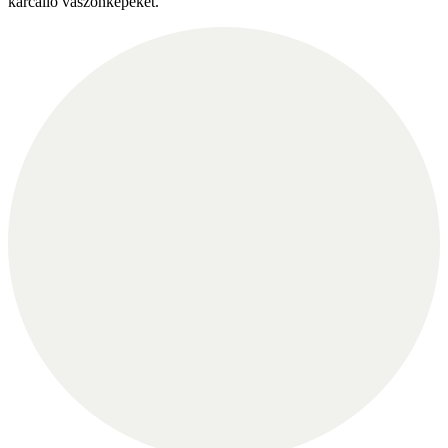
karcálló vászonképeket.