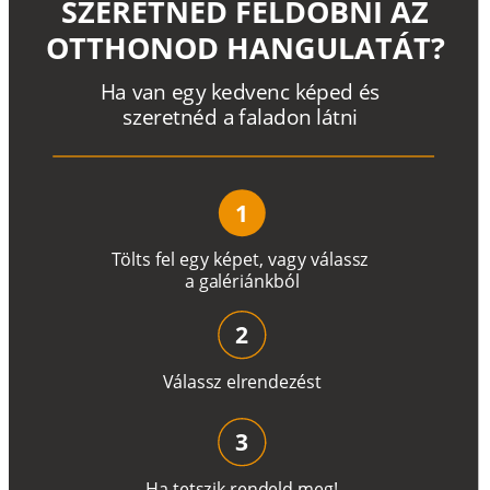
SZERETNÉD FELDOBNI AZ
OTTHONOD HANGULATÁT?
H
a
v
a
n
e
g
y
k
e
d
v
e
n
c
k
é
p
e
d
é
s
s
z
e
r
e
t
n
é
d a
f
a
l
a
d
o
n
l
á
t
n
i
1
T
ö
l
t
s
f
e
l
e
g
y
k
é
pe
t
,
v
a
g
y
v
á
l
a
ss
z
a
g
a
lé
r
i
án
k
b
ó
l
2
V
á
l
a
ss
z
e
l
r
e
n
d
e
z
é
s
t
3
H
a
t
e
t
s
z
i
k
r
e
n
d
el
d
m
e
g
!