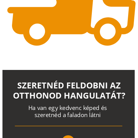
SZERETNÉD FELDOBNI AZ
OTTHONOD HANGULATÁT?
H
a
v
a
n
e
g
y
k
e
d
v
e
n
c
k
é
p
e
d
é
s
s
z
e
r
e
t
n
é
d a
f
a
l
a
d
o
n
l
á
t
n
i