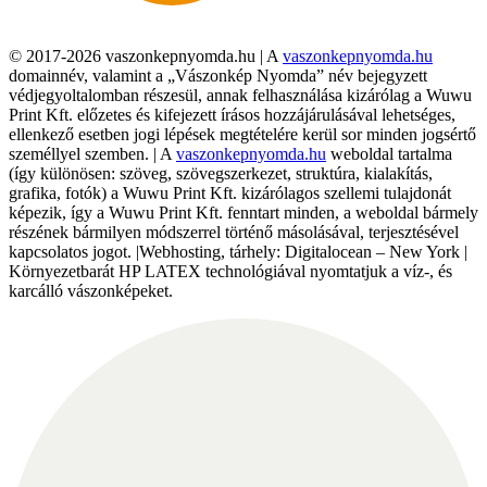
© 2017-2026 vaszonkepnyomda.hu | A
vaszonkepnyomda.hu
domainnév, valamint a „Vászonkép Nyomda” név bejegyzett
védjegyoltalomban részesül, annak felhasználása kizárólag a Wuwu
Print Kft. előzetes és kifejezett írásos hozzájárulásával lehetséges,
ellenkező esetben jogi lépések megtételére kerül sor minden jogsértő
személlyel szemben. | A
vaszonkepnyomda.hu
weboldal tartalma
(így különösen: szöveg, szövegszerkezet, struktúra, kialakítás,
grafika, fotók) a Wuwu Print Kft. kizárólagos szellemi tulajdonát
képezik, így a Wuwu Print Kft. fenntart minden, a weboldal bármely
részének bármilyen módszerrel történő másolásával, terjesztésével
kapcsolatos jogot. |Webhosting, tárhely: Digitalocean – New York |
Környezetbarát HP LATEX technológiával nyomtatjuk a víz-, és
karcálló vászonképeket.