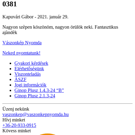
0381
Kapuvári Gábor -
2021. január 29.
Nagyon szèpen köszönöm, nagyon örülök neki. Fantasztikus
ajàndèk
Vászonkép Nyomda
Neked nyomtatunk!
Gyakori kérdések
Elérhetőségünk
Viszonteladás
ÁSZF
Jogi információk
Ginop Plusz 1.4.3-24 “B”
Ginop Plusz 2.1.3-24
Üzenj nekünk
vaszonkep@vaszonkepnyomda.hu
Hívj minket
+36-20-933-0915
Kövess minket