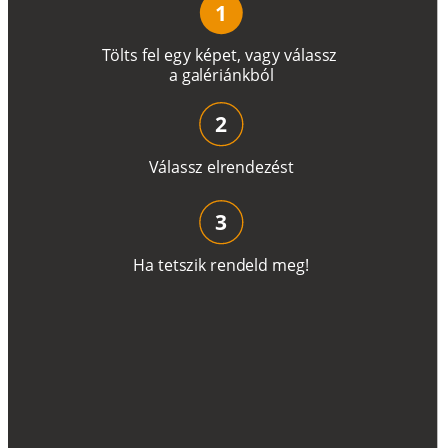
1
T
ö
l
t
s
f
e
l
e
g
y
k
é
pe
t
,
v
a
g
y
v
á
l
a
ss
z
a
g
a
lé
r
i
án
k
b
ó
l
2
V
á
l
a
ss
z
e
l
r
e
n
d
e
z
é
s
t
3
H
a
t
e
t
s
z
i
k
r
e
n
d
el
d
m
e
g
!