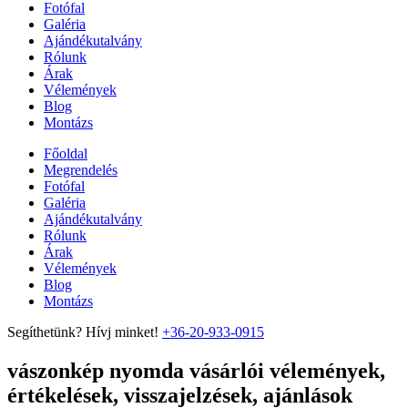
Fotófal
Galéria
Ajándékutalvány
Rólunk
Árak
Vélemények
Blog
Montázs
Főoldal
Megrendelés
Fotófal
Galéria
Ajándékutalvány
Rólunk
Árak
Vélemények
Blog
Montázs
Segíthetünk? Hívj minket!
+36-20-933-0915
vászonkép nyomda vásárlói vélemények,
értékelések, visszajelzések, ajánlások