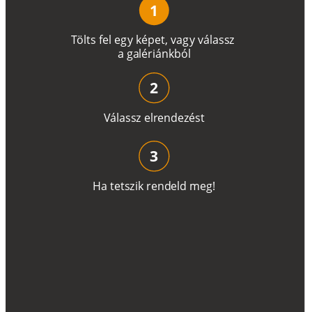
1
T
ö
l
t
s
f
e
l
e
g
y
k
é
pe
t
,
v
a
g
y
v
á
l
a
ss
z
a
g
a
lé
r
i
án
k
b
ó
l
2
V
á
l
a
ss
z
e
l
r
e
n
d
e
z
é
s
t
3
H
a
t
e
t
s
z
i
k
r
e
n
d
el
d
m
e
g
!