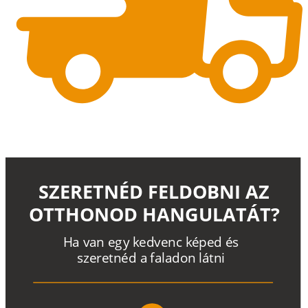
SZERETNÉD FELDOBNI AZ
OTTHONOD HANGULATÁT?
H
a
v
a
n
e
g
y
k
e
d
v
e
n
c
k
é
p
e
d
é
s
s
z
e
r
e
t
n
é
d a
f
a
l
a
d
o
n
l
á
t
n
i