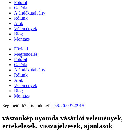
Fotófal
Galéria
Ajándékutalvány
Rólunk
Árak
Vélemények
Blog
Montázs
Főoldal
Megrendelés
Fotófal
Galéria
Ajándékutalvány
Rólunk
Árak
Vélemények
Blog
Montázs
Segíthetünk? Hívj minket!
+36-20-933-0915
vászonkép nyomda vásárlói vélemények,
értékelések, visszajelzések, ajánlások