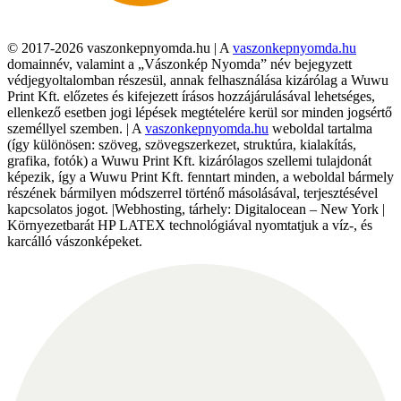
© 2017-2026 vaszonkepnyomda.hu | A
vaszonkepnyomda.hu
domainnév, valamint a „Vászonkép Nyomda” név bejegyzett
védjegyoltalomban részesül, annak felhasználása kizárólag a Wuwu
Print Kft. előzetes és kifejezett írásos hozzájárulásával lehetséges,
ellenkező esetben jogi lépések megtételére kerül sor minden jogsértő
személlyel szemben. | A
vaszonkepnyomda.hu
weboldal tartalma
(így különösen: szöveg, szövegszerkezet, struktúra, kialakítás,
grafika, fotók) a Wuwu Print Kft. kizárólagos szellemi tulajdonát
képezik, így a Wuwu Print Kft. fenntart minden, a weboldal bármely
részének bármilyen módszerrel történő másolásával, terjesztésével
kapcsolatos jogot. |Webhosting, tárhely: Digitalocean – New York |
Környezetbarát HP LATEX technológiával nyomtatjuk a víz-, és
karcálló vászonképeket.