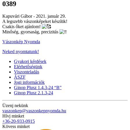
0389
Kapuvári Gábor -
2021. január 29.
A legszebb vászonképeket készítik!
Csakis őket ajánlom!
Minőség, gyorsaság, precizitás
Vászonkép Nyomda
Neked nyomtatunk!
Gyakori kérdések
Elérhetőségünk
Viszonteladás
ÁSZF
Jogi információk
Ginop Plusz 1.4.3-24 “B”
Ginop Plusz 2.1.3-24
Üzenj nekünk
vaszonkep@vaszonkepnyomda.hu
Hívj minket
+36-20-933-0915
Kövess minket