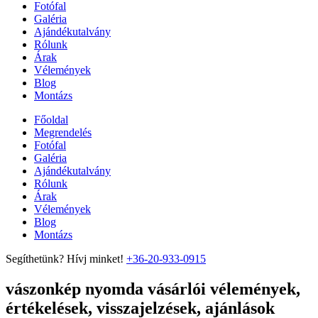
Fotófal
Galéria
Ajándékutalvány
Rólunk
Árak
Vélemények
Blog
Montázs
Főoldal
Megrendelés
Fotófal
Galéria
Ajándékutalvány
Rólunk
Árak
Vélemények
Blog
Montázs
Segíthetünk? Hívj minket!
+36-20-933-0915
vászonkép nyomda vásárlói vélemények,
értékelések, visszajelzések, ajánlások