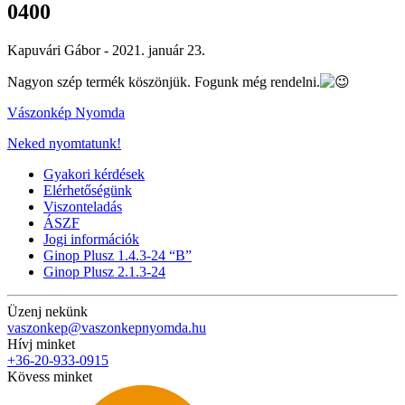
0400
Kapuvári Gábor -
2021. január 23.
Nagyon szép termék köszönjük. Fogunk még rendelni.
Vászonkép Nyomda
Neked nyomtatunk!
Gyakori kérdések
Elérhetőségünk
Viszonteladás
ÁSZF
Jogi információk
Ginop Plusz 1.4.3-24 “B”
Ginop Plusz 2.1.3-24
Üzenj nekünk
vaszonkep@vaszonkepnyomda.hu
Hívj minket
+36-20-933-0915
Kövess minket