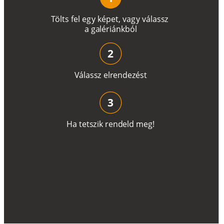
T
ö
l
t
s
f
e
l
e
g
y
k
é
pe
t
,
v
a
g
y
v
á
l
a
ss
z
a
g
a
lé
r
i
án
k
b
ó
l
2
V
á
l
a
ss
z
e
l
r
e
n
d
e
z
é
s
t
3
H
a
t
e
t
s
z
i
k
r
e
n
d
el
d
m
e
g
!