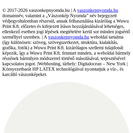
© 2017-2026 vaszonkepnyomda.hu | A
vaszonkepnyomda.hu
domainnév, valamint a „Vászonkép Nyomda” név bejegyzett
védjegyoltalomban részesül, annak felhasználása kizárólag a Wuwu
Print Kft. előzetes és kifejezett írásos hozzájárulásával lehetséges,
ellenkező esetben jogi lépések megtételére kerül sor minden jogsértő
személlyel szemben. | A
vaszonkepnyomda.hu
weboldal tartalma
(így különösen: szöveg, szövegszerkezet, struktúra, kialakítás,
grafika, fotók) a Wuwu Print Kft. kizárólagos szellemi tulajdonát
képezik, így a Wuwu Print Kft. fenntart minden, a weboldal bármely
részének bármilyen módszerrel történő másolásával, terjesztésével
kapcsolatos jogot. |Webhosting, tárhely: Digitalocean – New York |
Környezetbarát HP LATEX technológiával nyomtatjuk a víz-, és
karcálló vászonképeket.