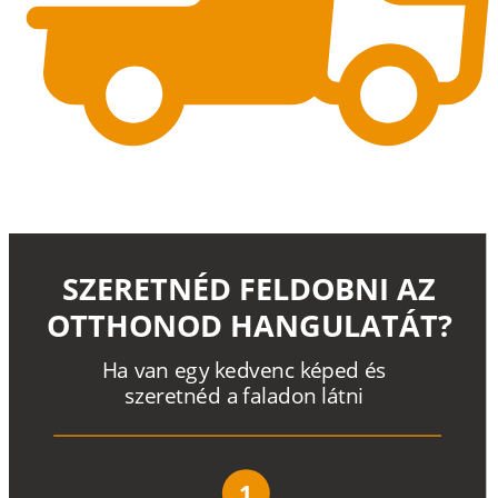
SZERETNÉD FELDOBNI AZ
OTTHONOD HANGULATÁT?
H
a
v
a
n
e
g
y
k
e
d
v
e
n
c
k
é
p
e
d
é
s
s
z
e
r
e
t
n
é
d a
f
a
l
a
d
o
n
l
á
t
n
i
1