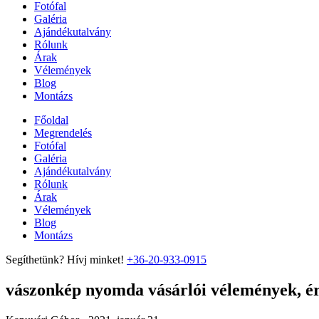
Fotófal
Galéria
Ajándékutalvány
Rólunk
Árak
Vélemények
Blog
Montázs
Főoldal
Megrendelés
Fotófal
Galéria
Ajándékutalvány
Rólunk
Árak
Vélemények
Blog
Montázs
Segíthetünk? Hívj minket!
+36-20-933-0915
vászonkép nyomda vásárlói vélemények, ért