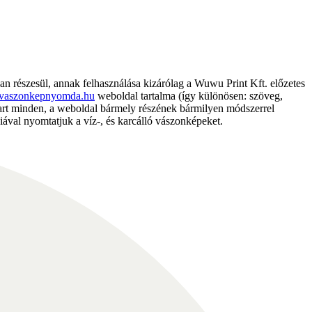
részesül, annak felhasználása kizárólag a Wuwu Print Kft. előzetes
vaszonkepnyomda.hu
weboldal tartalma (így különösen: szöveg,
nntart minden, a weboldal bármely részének bármilyen módszerrel
ával nyomtatjuk a víz-, és karcálló vászonképeket.