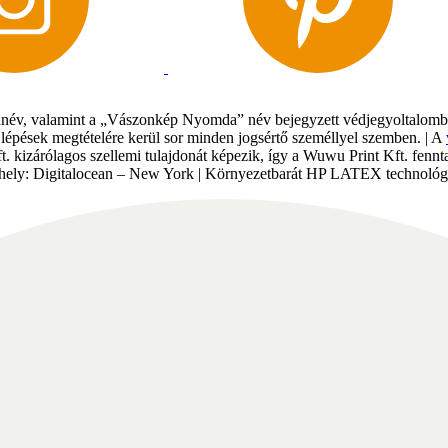
év, valamint a „Vászonkép Nyomda” név bejegyzett védjegyoltalomban 
gi lépések megtételére kerül sor minden jogsértő személlyel szemben. | A
Kft. kizárólagos szellemi tulajdonát képezik, így a Wuwu Print Kft. fe
tárhely: Digitalocean – New York | Környezetbarát HP LATEX technológi