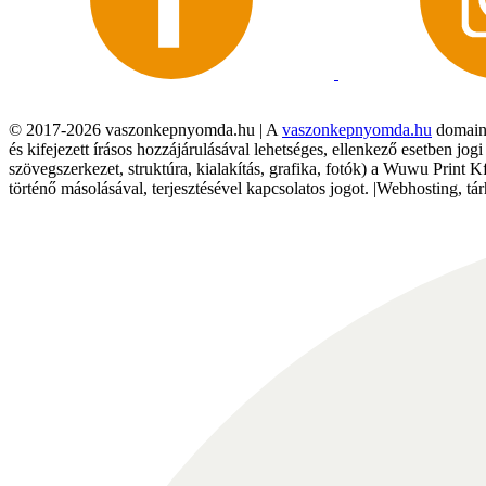
© 2017-2026 vaszonkepnyomda.hu | A
vaszonkepnyomda.hu
domainn
és kifejezett írásos hozzájárulásával lehetséges, ellenkező esetben jo
szövegszerkezet, struktúra, kialakítás, grafika, fotók) a Wuwu Print 
történő másolásával, terjesztésével kapcsolatos jogot. |Webhosting, 