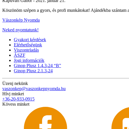
Kapuvári Gábor -
2021. január 21.
Köszönöm szépen a gyors, és profi munkátokat! Ajándékba szántam a
Vászonkép Nyomda
Neked nyomtatunk!
Gyakori kérdések
Elérhetőségünk
Viszonteladás
ÁSZF
Jogi információk
Ginop Plusz 1.4.3-24 “B”
Ginop Plusz 2.1.3-24
Üzenj nekünk
vaszonkep@vaszonkepnyomda.hu
Hívj minket
+36-20-933-0915
Kövess minket