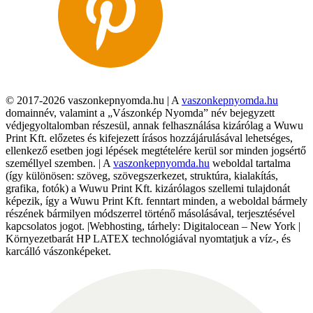
© 2017-2026 vaszonkepnyomda.hu | A
vaszonkepnyomda.hu
domainnév, valamint a „Vászonkép Nyomda” név bejegyzett
védjegyoltalomban részesül, annak felhasználása kizárólag a Wuwu
Print Kft. előzetes és kifejezett írásos hozzájárulásával lehetséges,
ellenkező esetben jogi lépések megtételére kerül sor minden jogsértő
személlyel szemben. | A
vaszonkepnyomda.hu
weboldal tartalma
(így különösen: szöveg, szövegszerkezet, struktúra, kialakítás,
grafika, fotók) a Wuwu Print Kft. kizárólagos szellemi tulajdonát
képezik, így a Wuwu Print Kft. fenntart minden, a weboldal bármely
részének bármilyen módszerrel történő másolásával, terjesztésével
kapcsolatos jogot. |Webhosting, tárhely: Digitalocean – New York |
Környezetbarát HP LATEX technológiával nyomtatjuk a víz-, és
karcálló vászonképeket.