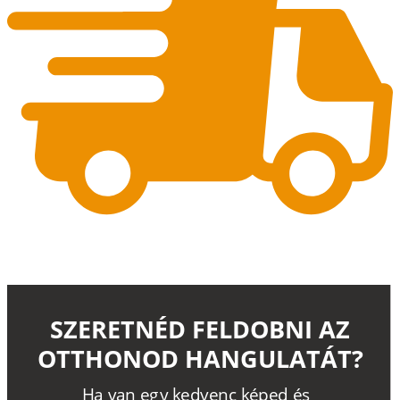
SZERETNÉD FELDOBNI AZ
OTTHONOD HANGULATÁT?
H
a
v
a
n
e
g
y
k
e
d
v
e
n
c
k
é
p
e
d
é
s