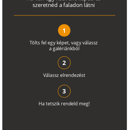
s
z
e
r
e
t
n
é
d a
f
a
l
a
d
o
n
l
á
t
n
i
1
T
ö
l
t
s
f
e
l
e
g
y
k
é
pe
t
,
v
a
g
y
v
á
l
a
ss
z
a
g
a
lé
r
i
án
k
b
ó
l
2
V
á
l
a
ss
z
e
l
r
e
n
d
e
z
é
s
t
3
H
a
t
e
t
s
z
i
k
r
e
n
d
el
d
m
e
g
!