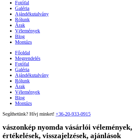
Fotófal
Galéria
Ajándékutalvány
Rólunk
Árak
Vélemények
Blog
Montázs
Főoldal
Megrendelés
Fotófal
Galéria
Ajándékutalvány
Rólunk
Árak
Vélemények
Blog
Montázs
Segíthetünk? Hívj minket!
+36-20-933-0915
vászonkép nyomda vásárlói vélemények,
értékelések, visszajelzések, ajánlások