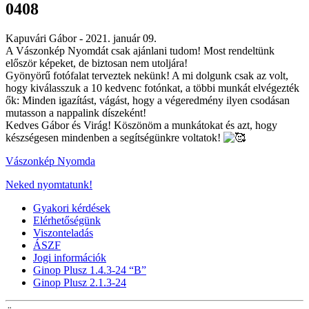
0408
Kapuvári Gábor -
2021. január 09.
A Vászonkép Nyomdát csak ajánlani tudom! Most rendeltünk
először képeket, de biztosan nem utoljára!
Gyönyörű fotófalat terveztek nekünk! A mi dolgunk csak az volt,
hogy kiválasszuk a 10 kedvenc fotónkat, a többi munkát elvégezték
ők: Minden igazítást, vágást, hogy a végeredmény ilyen csodásan
mutasson a nappalink díszeként!
Kedves Gábor és Virág! Köszönöm a munkátokat és azt, hogy
készségesen mindenben a segítségünkre voltatok!
Vászonkép Nyomda
Neked nyomtatunk!
Gyakori kérdések
Elérhetőségünk
Viszonteladás
ÁSZF
Jogi információk
Ginop Plusz 1.4.3-24 “B”
Ginop Plusz 2.1.3-24