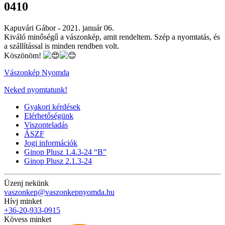
0410
Kapuvári Gábor -
2021. január 06.
Kiváló minőségű a vászonkép, amit rendeltem. Szép a nyomtatás, és
a szállítással is minden rendben volt.
Köszönöm!
Vászonkép Nyomda
Neked nyomtatunk!
Gyakori kérdések
Elérhetőségünk
Viszonteladás
ÁSZF
Jogi információk
Ginop Plusz 1.4.3-24 “B”
Ginop Plusz 2.1.3-24
Üzenj nekünk
vaszonkep@vaszonkepnyomda.hu
Hívj minket
+36-20-933-0915
Kövess minket