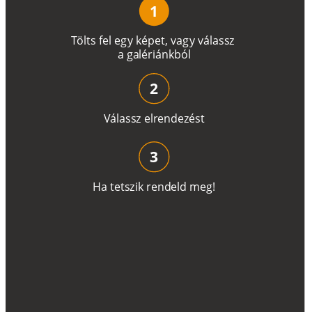
1
T
ö
l
t
s
f
e
l
e
g
y
k
é
pe
t
,
v
a
g
y
v
á
l
a
ss
z
a
g
a
lé
r
i
án
k
b
ó
l
2
V
á
l
a
ss
z
e
l
r
e
n
d
e
z
é
s
t
3
H
a
t
e
t
s
z
i
k
r
e
n
d
el
d
m
e
g
!