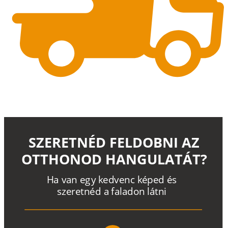
SZERETNÉD FELDOBNI AZ
OTTHONOD HANGULATÁT?
H
a
v
a
n
e
g
y
k
e
d
v
e
n
c
k
é
p
e
d
é
s
s
z
e
r
e
t
n
é
d a
f
a
l
a
d
o
n
l
á
t
n
i