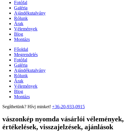
Fotófal
Galéria
Ajándékutalvány
Rólunk
Árak
Vélemények
Blog
Montázs
Főoldal
Megrendelés
Fotófal
Galéria
Ajándékutalvány
Rólunk
Árak
Vélemények
Blog
Montázs
Segíthetünk? Hívj minket!
+36-20-933-0915
vászonkép nyomda vásárlói vélemények,
értékelések, visszajelzések, ajánlások