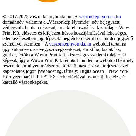
© 2017-2026 vaszonkepnyomda.hu | A
vaszonkepnyomda.hu
domainnév, valamint a „Vászonkép Nyomda” név bejegyzett
védjegyoltalomban részesül, annak felhasználása kizárólag a Wuwu
Print Kft. előzetes és kifejezett írásos hozzájárulásával lehetséges,
ellenkező esetben jogi lépések megtételére kerül sor minden jogsértő
személlyel szemben. | A
vaszonkepnyomda.hu
weboldal tartalma
(így különösen: szöveg, szövegszerkezet, struktúra, kialakítás,
grafika, fotók) a Wuwu Print Kft. kizárólagos szellemi tulajdonát
képezik, így a Wuwu Print Kft. fenntart minden, a weboldal bármely
részének bármilyen módszerrel történő másolásával, terjesztésével
kapcsolatos jogot. |Webhosting, tárhely: Digitalocean – New York |
Környezetbarát HP LATEX technológiával nyomtatjuk a víz-, és
karcálló vászonképeket.