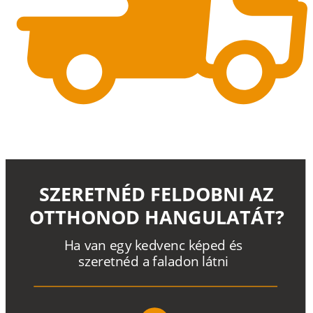
SZERETNÉD FELDOBNI AZ
OTTHONOD HANGULATÁT?
H
a
v
a
n
e
g
y
k
e
d
v
e
n
c
k
é
p
e
d
é
s
s
z
e
r
e
t
n
é
d a
f
a
l
a
d
o
n
l
á
t
n
i