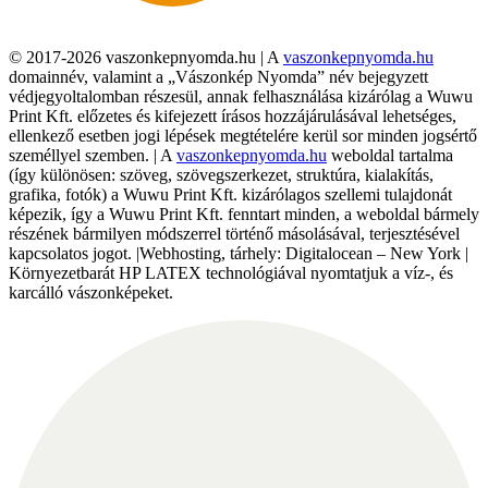
© 2017-2026 vaszonkepnyomda.hu | A
vaszonkepnyomda.hu
domainnév, valamint a „Vászonkép Nyomda” név bejegyzett
védjegyoltalomban részesül, annak felhasználása kizárólag a Wuwu
Print Kft. előzetes és kifejezett írásos hozzájárulásával lehetséges,
ellenkező esetben jogi lépések megtételére kerül sor minden jogsértő
személlyel szemben. | A
vaszonkepnyomda.hu
weboldal tartalma
(így különösen: szöveg, szövegszerkezet, struktúra, kialakítás,
grafika, fotók) a Wuwu Print Kft. kizárólagos szellemi tulajdonát
képezik, így a Wuwu Print Kft. fenntart minden, a weboldal bármely
részének bármilyen módszerrel történő másolásával, terjesztésével
kapcsolatos jogot. |Webhosting, tárhely: Digitalocean – New York |
Környezetbarát HP LATEX technológiával nyomtatjuk a víz-, és
karcálló vászonképeket.