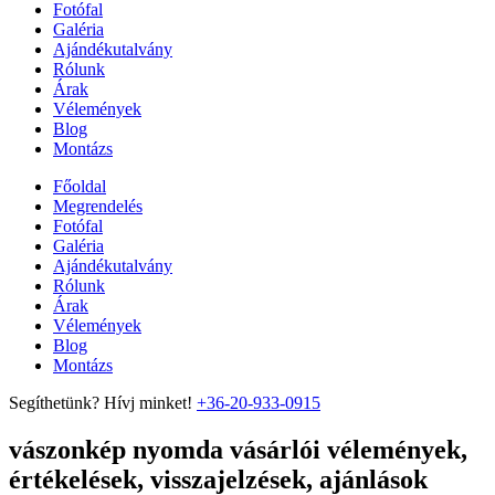
Fotófal
Galéria
Ajándékutalvány
Rólunk
Árak
Vélemények
Blog
Montázs
Főoldal
Megrendelés
Fotófal
Galéria
Ajándékutalvány
Rólunk
Árak
Vélemények
Blog
Montázs
Segíthetünk? Hívj minket!
+36-20-933-0915
vászonkép nyomda vásárlói vélemények,
értékelések, visszajelzések, ajánlások