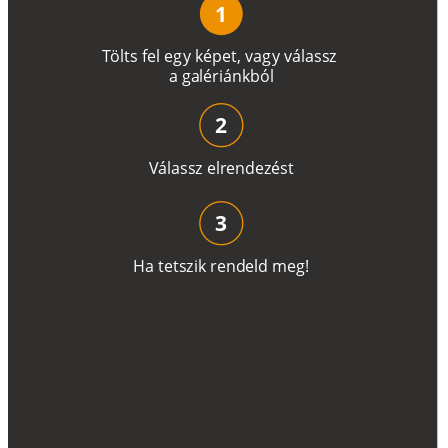
1
T
ö
l
t
s
f
e
l
e
g
y
k
é
pe
t
,
v
a
g
y
v
á
l
a
ss
z
a
g
a
lé
r
i
án
k
b
ó
l
2
V
á
l
a
ss
z
e
l
r
e
n
d
e
z
é
s
t
3
H
a
t
e
t
s
z
i
k
r
e
n
d
el
d
m
e
g
!