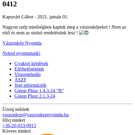
0412
Kapuvári Gábor -
2021. január 01.
Nagyon szép minőségben kaptuk meg a vászonképeket ! Nem az
első és nem az utolsó rendelésünk lesz !
Vászonkép Nyomda
Neked nyomtatunk!
Gyakori kérdések
Elérhetőségünk
Viszonteladás
ÁSZF
Jogi információk
Ginop Plusz 1.4.3-24 “B”
Ginop Plusz 2.1.3-24
Üzenj nekünk
vaszonkep@vaszonkepnyomda.hu
Hívj minket
+36-20-933-0915
Kövess minket