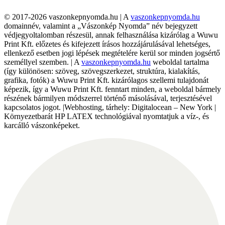
© 2017-2026 vaszonkepnyomda.hu | A
vaszonkepnyomda.hu
domainnév, valamint a „Vászonkép Nyomda” név bejegyzett
védjegyoltalomban részesül, annak felhasználása kizárólag a Wuwu
Print Kft. előzetes és kifejezett írásos hozzájárulásával lehetséges,
ellenkező esetben jogi lépések megtételére kerül sor minden jogsértő
személlyel szemben. | A
vaszonkepnyomda.hu
weboldal tartalma
(így különösen: szöveg, szövegszerkezet, struktúra, kialakítás,
grafika, fotók) a Wuwu Print Kft. kizárólagos szellemi tulajdonát
képezik, így a Wuwu Print Kft. fenntart minden, a weboldal bármely
részének bármilyen módszerrel történő másolásával, terjesztésével
kapcsolatos jogot. |Webhosting, tárhely: Digitalocean – New York |
Környezetbarát HP LATEX technológiával nyomtatjuk a víz-, és
karcálló vászonképeket.