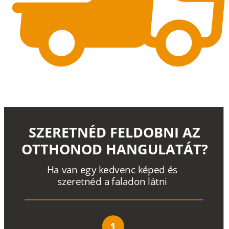
SZERETNÉD FELDOBNI AZ
OTTHONOD HANGULATÁT?
H
a
v
a
n
e
g
y
k
e
d
v
e
n
c
k
é
p
e
d
é
s
s
z
e
r
e
t
n
é
d a
f
a
l
a
d
o
n
l
á
t
n
i
1