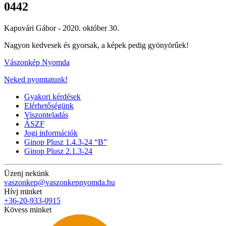
0442
Kapuvári Gábor -
2020. október 30.
Nagyon kedvesek és gyorsak, a képek pedig gyönyörűek!
Vászonkép Nyomda
Neked nyomtatunk!
Gyakori kérdések
Elérhetőségünk
Viszonteladás
ÁSZF
Jogi információk
Ginop Plusz 1.4.3-24 “B”
Ginop Plusz 2.1.3-24
Üzenj nekünk
vaszonkep@vaszonkepnyomda.hu
Hívj minket
+36-20-933-0915
Kövess minket