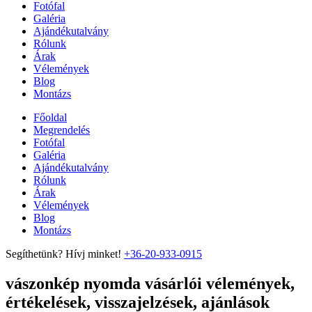
Fotófal
Galéria
Ajándékutalvány
Rólunk
Árak
Vélemények
Blog
Montázs
Főoldal
Megrendelés
Fotófal
Galéria
Ajándékutalvány
Rólunk
Árak
Vélemények
Blog
Montázs
Segíthetünk? Hívj minket!
+36-20-933-0915
vászonkép nyomda vásárlói vélemények,
értékelések, visszajelzések, ajánlások