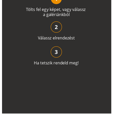
T
ö
l
t
s
f
e
l
e
g
y
k
é
pe
t
,
v
a
g
y
v
á
l
a
ss
z
a
g
a
lé
r
i
án
k
b
ó
l
2
V
á
l
a
ss
z
e
l
r
e
n
d
e
z
é
s
t
3
H
a
t
e
t
s
z
i
k
r
e
n
d
el
d
m
e
g
!