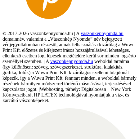
© 2017-2026 vaszonkepnyomda.hu | A
vaszonkepnyomda.hu
domainnév, valamint a „Vászonkép Nyomda” név bejegyzett
védjegyoltalomban részesül, annak felhasználása kizárólag a Wuwu
Print Kft. előzetes és kifejezett írásos hozzájárulásával lehetséges,
ellenkező esetben jogi lépések megtételére kerül sor minden jogsértő
személlyel szemben. | A
vaszonkepnyomda.hu
weboldal tartalma
(így különösen: szöveg, szövegszerkezet, struktúra, kialakítás,
grafika, fotók) a Wuwu Print Kft. kizárólagos szellemi tulajdonát
képezik, így a Wuwu Print Kft. fenntart minden, a weboldal bármely
részének bármilyen módszerrel történő másolásával, terjesztésével
kapcsolatos jogot. |Webhosting, tárhely: Digitalocean – New York |
Környezetbarát HP LATEX technológiával nyomtatjuk a víz-, és
karcálló vászonképeket.