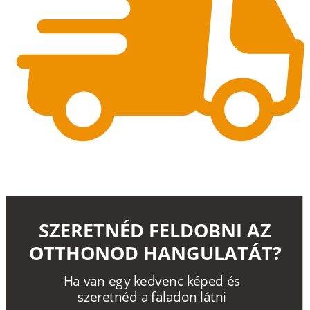
SZERETNÉD FELDOBNI AZ
OTTHONOD HANGULATÁT?
H
a
v
a
n
e
g
y
k
e
d
v
e
n
c
k
é
p
e
d
é
s
s
z
e
r
e
t
n
é
d a
f
a
l
a
d
o
n
l
á
t
n
i