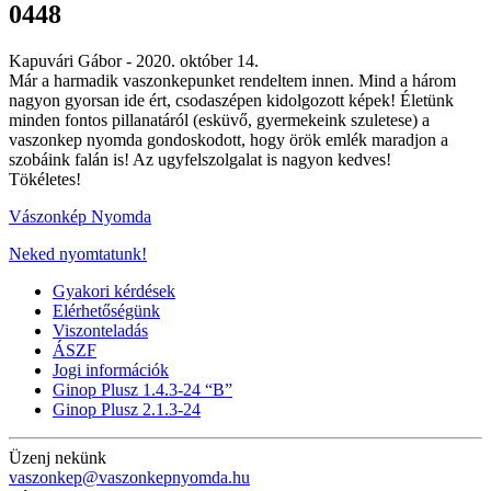
0448
Kapuvári Gábor -
2020. október 14.
Már a harmadik vaszonkepunket rendeltem innen. Mind a három
nagyon gyorsan ide ért, csodaszépen kidolgozott képek! Életünk
minden fontos pillanatáról (esküvő, gyermekeink szuletese) a
vaszonkep nyomda gondoskodott, hogy örök emlék maradjon a
szobáink falán is! Az ugyfelszolgalat is nagyon kedves!
Tökéletes!
Vászonkép Nyomda
Neked nyomtatunk!
Gyakori kérdések
Elérhetőségünk
Viszonteladás
ÁSZF
Jogi információk
Ginop Plusz 1.4.3-24 “B”
Ginop Plusz 2.1.3-24
Üzenj nekünk
vaszonkep@vaszonkepnyomda.hu