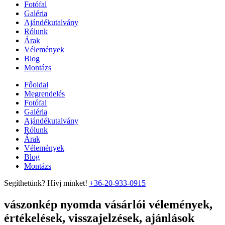
Fotófal
Galéria
Ajándékutalvány
Rólunk
Árak
Vélemények
Blog
Montázs
Főoldal
Megrendelés
Fotófal
Galéria
Ajándékutalvány
Rólunk
Árak
Vélemények
Blog
Montázs
Segíthetünk? Hívj minket!
+36-20-933-0915
vászonkép nyomda vásárlói vélemények,
értékelések, visszajelzések, ajánlások