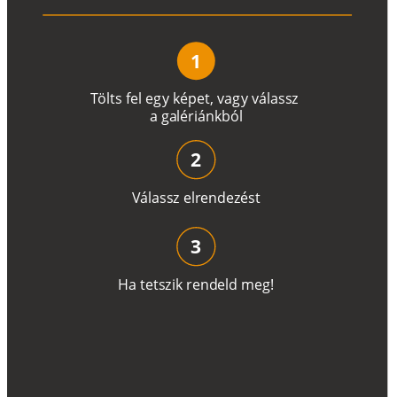
1
T
ö
l
t
s
f
e
l
e
g
y
k
é
pe
t
,
v
a
g
y
v
á
l
a
ss
z
a
g
a
lé
r
i
án
k
b
ó
l
2
V
á
l
a
ss
z
e
l
r
e
n
d
e
z
é
s
t
3
H
a
t
e
t
s
z
i
k
r
e
n
d
el
d
m
e
g
!