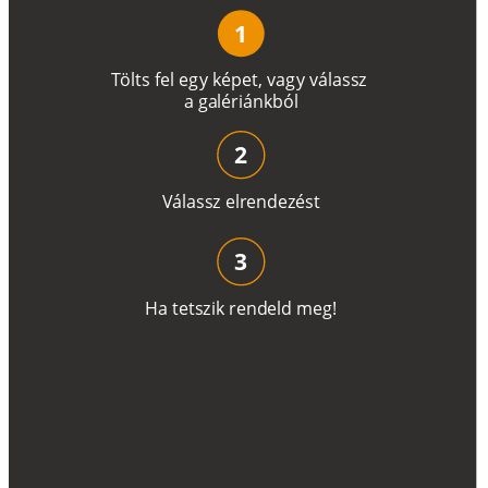
1
T
ö
l
t
s
f
e
l
e
g
y
k
é
pe
t
,
v
a
g
y
v
á
l
a
ss
z
a
g
a
lé
r
i
án
k
b
ó
l
2
V
á
l
a
ss
z
e
l
r
e
n
d
e
z
é
s
t
3
H
a
t
e
t
s
z
i
k
r
e
n
d
el
d
m
e
g
!