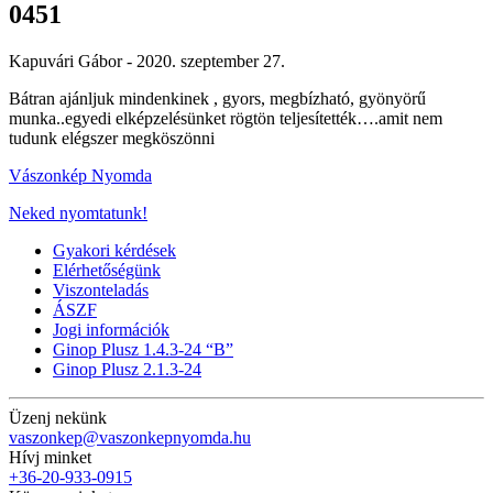
0451
Kapuvári Gábor -
2020. szeptember 27.
Bátran ajánljuk mindenkinek , gyors, megbízható, gyönyörű
munka..egyedi elképzelésünket rögtön teljesítették….amit nem
tudunk elégszer megköszönni
Vászonkép Nyomda
Neked nyomtatunk!
Gyakori kérdések
Elérhetőségünk
Viszonteladás
ÁSZF
Jogi információk
Ginop Plusz 1.4.3-24 “B”
Ginop Plusz 2.1.3-24
Üzenj nekünk
vaszonkep@vaszonkepnyomda.hu
Hívj minket
+36-20-933-0915