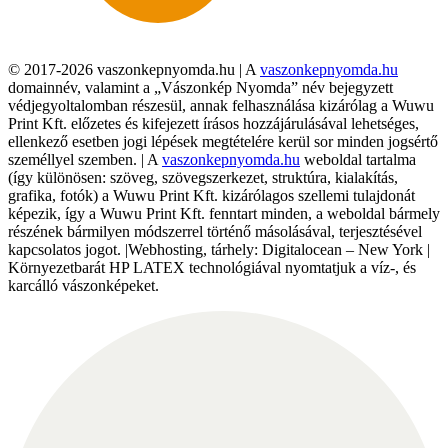
© 2017-2026 vaszonkepnyomda.hu | A
vaszonkepnyomda.hu
domainnév, valamint a „Vászonkép Nyomda” név bejegyzett
védjegyoltalomban részesül, annak felhasználása kizárólag a Wuwu
Print Kft. előzetes és kifejezett írásos hozzájárulásával lehetséges,
ellenkező esetben jogi lépések megtételére kerül sor minden jogsértő
személlyel szemben. | A
vaszonkepnyomda.hu
weboldal tartalma
(így különösen: szöveg, szövegszerkezet, struktúra, kialakítás,
grafika, fotók) a Wuwu Print Kft. kizárólagos szellemi tulajdonát
képezik, így a Wuwu Print Kft. fenntart minden, a weboldal bármely
részének bármilyen módszerrel történő másolásával, terjesztésével
kapcsolatos jogot. |Webhosting, tárhely: Digitalocean – New York |
Környezetbarát HP LATEX technológiával nyomtatjuk a víz-, és
karcálló vászonképeket.