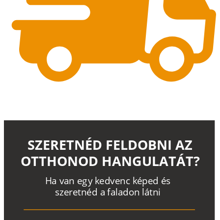
SZERETNÉD FELDOBNI AZ
OTTHONOD HANGULATÁT?
H
a
v
a
n
e
g
y
k
e
d
v
e
n
c
k
é
p
e
d
é
s
s
z
e
r
e
t
n
é
d a
f
a
l
a
d
o
n
l
á
t
n
i