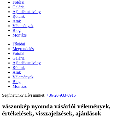
Fotófal
Galéria
Ajándékutalvány
Rólunk
Árak
Vélemények
Blog
Montázs
Főoldal
Megrendelés
Fotófal
Galéria
Ajándékutalvány
Rólunk
Árak
Vélemények
Blog
Montázs
Segíthetünk? Hívj minket!
+36-20-933-0915
vászonkép nyomda vásárlói vélemények,
értékelések, visszajelzések, ajánlások