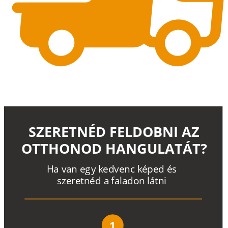
SZERETNÉD FELDOBNI AZ
OTTHONOD HANGULATÁT?
H
a
v
a
n
e
g
y
k
e
d
v
e
n
c
k
é
p
e
d
é
s
s
z
e
r
e
t
n
é
d a
f
a
l
a
d
o
n
l
á
t
n
i
1