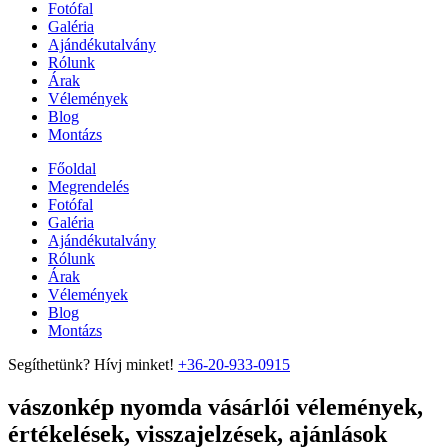
Fotófal
Galéria
Ajándékutalvány
Rólunk
Árak
Vélemények
Blog
Montázs
Főoldal
Megrendelés
Fotófal
Galéria
Ajándékutalvány
Rólunk
Árak
Vélemények
Blog
Montázs
Segíthetünk? Hívj minket!
+36-20-933-0915
vászonkép nyomda vásárlói vélemények,
értékelések, visszajelzések, ajánlások