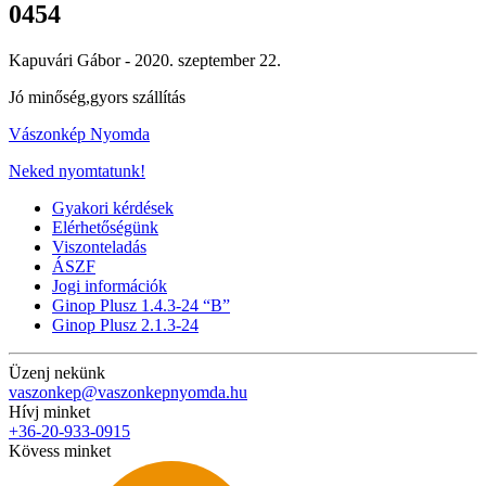
0454
Kapuvári Gábor -
2020. szeptember 22.
Jó minőség,gyors szállítás
Vászonkép Nyomda
Neked nyomtatunk!
Gyakori kérdések
Elérhetőségünk
Viszonteladás
ÁSZF
Jogi információk
Ginop Plusz 1.4.3-24 “B”
Ginop Plusz 2.1.3-24
Üzenj nekünk
vaszonkep@vaszonkepnyomda.hu
Hívj minket
+36-20-933-0915
Kövess minket