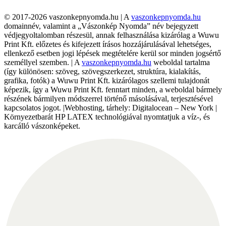
© 2017-2026 vaszonkepnyomda.hu | A
vaszonkepnyomda.hu
domainnév, valamint a „Vászonkép Nyomda” név bejegyzett
védjegyoltalomban részesül, annak felhasználása kizárólag a Wuwu
Print Kft. előzetes és kifejezett írásos hozzájárulásával lehetséges,
ellenkező esetben jogi lépések megtételére kerül sor minden jogsértő
személlyel szemben. | A
vaszonkepnyomda.hu
weboldal tartalma
(így különösen: szöveg, szövegszerkezet, struktúra, kialakítás,
grafika, fotók) a Wuwu Print Kft. kizárólagos szellemi tulajdonát
képezik, így a Wuwu Print Kft. fenntart minden, a weboldal bármely
részének bármilyen módszerrel történő másolásával, terjesztésével
kapcsolatos jogot. |Webhosting, tárhely: Digitalocean – New York |
Környezetbarát HP LATEX technológiával nyomtatjuk a víz-, és
karcálló vászonképeket.