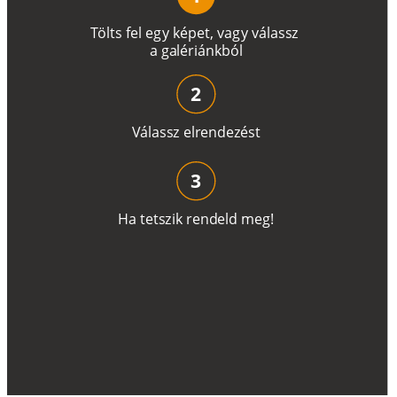
T
ö
l
t
s
f
e
l
e
g
y
k
é
pe
t
,
v
a
g
y
v
á
l
a
ss
z
a
g
a
lé
r
i
án
k
b
ó
l
2
V
á
l
a
ss
z
e
l
r
e
n
d
e
z
é
s
t
3
H
a
t
e
t
s
z
i
k
r
e
n
d
el
d
m
e
g
!