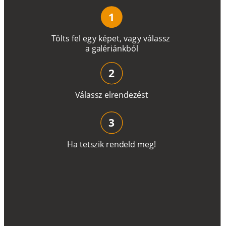
1
T
ö
l
t
s
f
e
l
e
g
y
k
é
pe
t
,
v
a
g
y
v
á
l
a
ss
z
a
g
a
lé
r
i
án
k
b
ó
l
2
V
á
l
a
ss
z
e
l
r
e
n
d
e
z
é
s
t
3
H
a
t
e
t
s
z
i
k
r
e
n
d
el
d
m
e
g
!