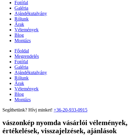
Fotófal
Galéria
Ajándékutalvány
Rólunk
Árak
Vélemények
Blog
Montázs
Főoldal
Megrendelés
Fotófal
Galéria
Ajándékutalvány
Rólunk
Árak
Vélemények
Blog
Montázs
Segíthetünk? Hívj minket!
+36-20-933-0915
vászonkép nyomda vásárlói vélemények,
értékelések, visszajelzések, ajánlások