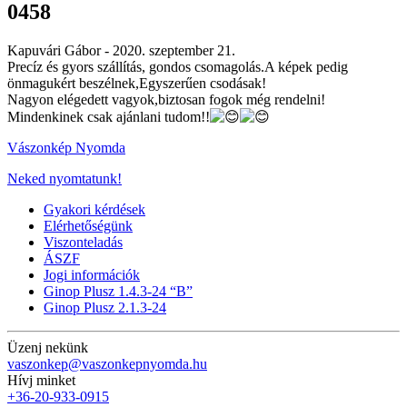
0458
Kapuvári Gábor -
2020. szeptember 21.
Precíz és gyors szállítás, gondos csomagolás.A képek pedig
önmagukért beszélnek,Egyszerűen csodásak!
Nagyon elégedett vagyok,biztosan fogok még rendelni!
Mindenkinek csak ajánlani tudom!!
Vászonkép Nyomda
Neked nyomtatunk!
Gyakori kérdések
Elérhetőségünk
Viszonteladás
ÁSZF
Jogi információk
Ginop Plusz 1.4.3-24 “B”
Ginop Plusz 2.1.3-24
Üzenj nekünk
vaszonkep@vaszonkepnyomda.hu
Hívj minket
+36-20-933-0915