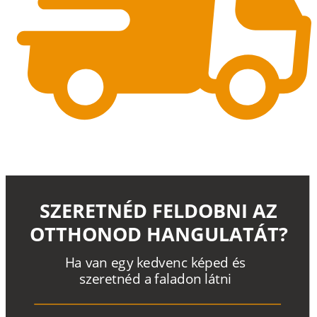
SZERETNÉD FELDOBNI AZ
OTTHONOD HANGULATÁT?
H
a
v
a
n
e
g
y
k
e
d
v
e
n
c
k
é
p
e
d
é
s
s
z
e
r
e
t
n
é
d a
f
a
l
a
d
o
n
l
á
t
n
i