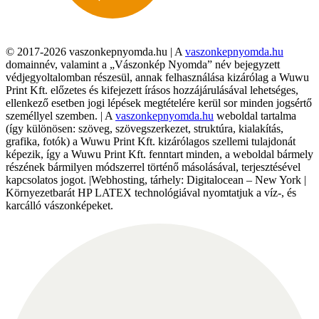
© 2017-2026 vaszonkepnyomda.hu | A
vaszonkepnyomda.hu
domainnév, valamint a „Vászonkép Nyomda” név bejegyzett
védjegyoltalomban részesül, annak felhasználása kizárólag a Wuwu
Print Kft. előzetes és kifejezett írásos hozzájárulásával lehetséges,
ellenkező esetben jogi lépések megtételére kerül sor minden jogsértő
személlyel szemben. | A
vaszonkepnyomda.hu
weboldal tartalma
(így különösen: szöveg, szövegszerkezet, struktúra, kialakítás,
grafika, fotók) a Wuwu Print Kft. kizárólagos szellemi tulajdonát
képezik, így a Wuwu Print Kft. fenntart minden, a weboldal bármely
részének bármilyen módszerrel történő másolásával, terjesztésével
kapcsolatos jogot. |Webhosting, tárhely: Digitalocean – New York |
Környezetbarát HP LATEX technológiával nyomtatjuk a víz-, és
karcálló vászonképeket.