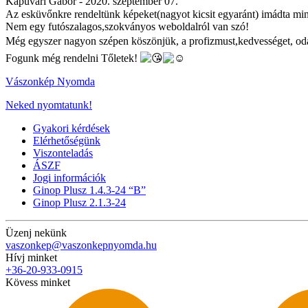
Kapuvári Gábor -
2020. szeptember 07.
Az esküvőnkre rendeltünk képeket(nagyot kicsit egyaránt) imádta mi
Nem egy futószalagos,szokványos weboldalról van szó!
Még egyszer nagyon szépen köszönjük, a profizmust,kedvességet, oda
Fogunk még rendelni Tőletek!
Vászonkép Nyomda
Neked nyomtatunk!
Gyakori kérdések
Elérhetőségünk
Viszonteladás
ÁSZF
Jogi információk
Ginop Plusz 1.4.3-24 “B”
Ginop Plusz 2.1.3-24
Üzenj nekünk
vaszonkep@vaszonkepnyomda.hu
Hívj minket
+36-20-933-0915
Kövess minket