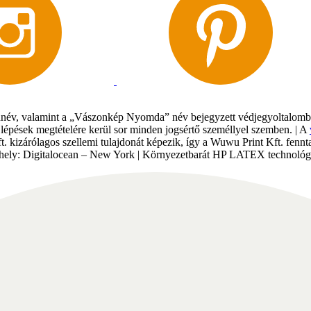
év, valamint a „Vászonkép Nyomda” név bejegyzett védjegyoltalomban 
gi lépések megtételére kerül sor minden jogsértő személlyel szemben. | A
Kft. kizárólagos szellemi tulajdonát képezik, így a Wuwu Print Kft. fe
tárhely: Digitalocean – New York | Környezetbarát HP LATEX technológi