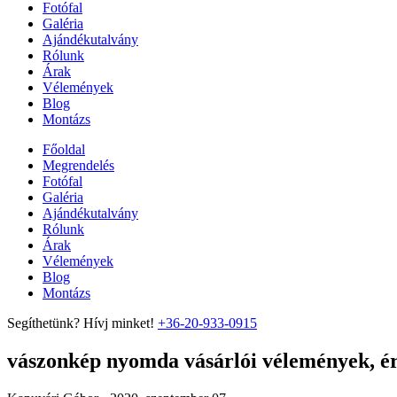
Fotófal
Galéria
Ajándékutalvány
Rólunk
Árak
Vélemények
Blog
Montázs
Főoldal
Megrendelés
Fotófal
Galéria
Ajándékutalvány
Rólunk
Árak
Vélemények
Blog
Montázs
Segíthetünk? Hívj minket!
+36-20-933-0915
vászonkép nyomda vásárlói vélemények, ért