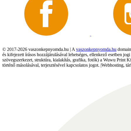
© 2017-2026 vaszonkepnyomda.hu | A
vaszonkepnyomda.hu
domainn
és kifejezett írásos hozzájárulásával lehetséges, ellenkező esetben jo
szövegszerkezet, struktúra, kialakítás, grafika, fotók) a Wuwu Print 
történő másolásával, terjesztésével kapcsolatos jogot. |Webhosting, 