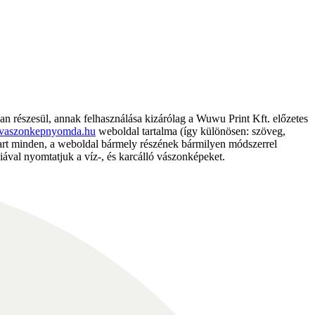
részesül, annak felhasználása kizárólag a Wuwu Print Kft. előzetes
vaszonkepnyomda.hu
weboldal tartalma (így különösen: szöveg,
nntart minden, a weboldal bármely részének bármilyen módszerrel
ával nyomtatjuk a víz-, és karcálló vászonképeket.