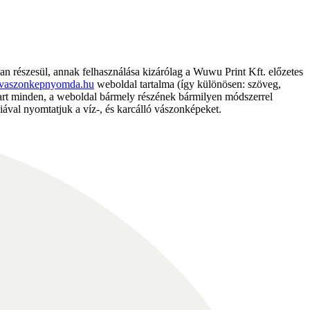
részesül, annak felhasználása kizárólag a Wuwu Print Kft. előzetes
vaszonkepnyomda.hu
weboldal tartalma (így különösen: szöveg,
nntart minden, a weboldal bármely részének bármilyen módszerrel
ával nyomtatjuk a víz-, és karcálló vászonképeket.