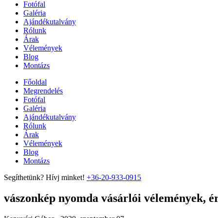
Fotófal
Galéria
Ajándékutalvány
Rólunk
Árak
Vélemények
Blog
Montázs
Főoldal
Megrendelés
Fotófal
Galéria
Ajándékutalvány
Rólunk
Árak
Vélemények
Blog
Montázs
Segíthetünk? Hívj minket!
+36-20-933-0915
vászonkép nyomda vásárlói vélemények, ért