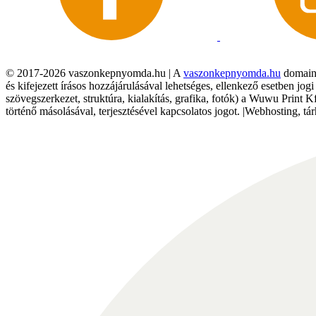
© 2017-2026 vaszonkepnyomda.hu | A
vaszonkepnyomda.hu
domainn
és kifejezett írásos hozzájárulásával lehetséges, ellenkező esetben jo
szövegszerkezet, struktúra, kialakítás, grafika, fotók) a Wuwu Print 
történő másolásával, terjesztésével kapcsolatos jogot. |Webhosting, 