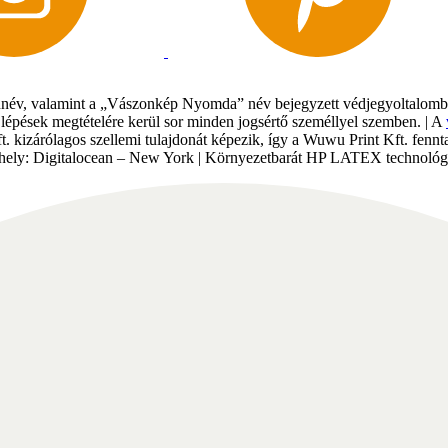
év, valamint a „Vászonkép Nyomda” név bejegyzett védjegyoltalomban 
gi lépések megtételére kerül sor minden jogsértő személlyel szemben. | A
Kft. kizárólagos szellemi tulajdonát képezik, így a Wuwu Print Kft. fe
tárhely: Digitalocean – New York | Környezetbarát HP LATEX technológi