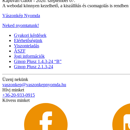
Kapuvári Gábor -
2020. szeptember 07.
A webodal könnyen kezelhető, a kiszállítás és csomagolás is rendben
Vászonkép Nyomda
Neked nyomtatunk!
Gyakori kérdések
Elérhetőségünk
Viszonteladás
ÁSZF
Jogi információk
Ginop Plusz 1.4.3-24 “B”
Ginop Plusz 2.1.3-24
Üzenj nekünk
vaszonkep@vaszonkepnyomda.hu
Hívj minket
+36-20-933-0915
Kövess minket