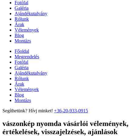
Fotófal
Galéria
Ajándékutalvány
Rólunk
Árak
Vélemények
Blog
Montázs
Főoldal
Megrendelés
Fotófal
Galéria
Ajándékutalvány
Rólunk
Árak
Vélemények
Blog
Montázs
Segíthetünk? Hívj minket!
+36-20-933-0915
vászonkép nyomda vásárlói vélemények,
értékelések, visszajelzések, ajánlások