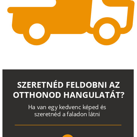
SZERETNÉD FELDOBNI AZ
OTTHONOD HANGULATÁT?
H
a
v
a
n
e
g
y
k
e
d
v
e
n
c
k
é
p
e
d
é
s
s
z
e
r
e
t
n
é
d a
f
a
l
a
d
o
n
l
á
t
n
i