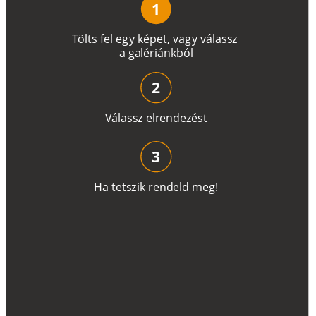
1
T
ö
l
t
s
f
e
l
e
g
y
k
é
pe
t
,
v
a
g
y
v
á
l
a
ss
z
a
g
a
lé
r
i
án
k
b
ó
l
2
V
á
l
a
ss
z
e
l
r
e
n
d
e
z
é
s
t
3
H
a
t
e
t
s
z
i
k
r
e
n
d
el
d
m
e
g
!