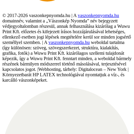
© 2017-2026 vaszonkepnyomda.hu | A
vaszonkepnyomda.hu
domainnév, valamint a „Vászonkép Nyomda” név bejegyzett
védjegyoltalomban részesül, annak felhasználása kizárólag a Wuwu
Print Kft. előzetes és kifejezett írásos hozzájárulásával lehetséges,
ellenkező esetben jogi lépések megtételére kerül sor minden jogsértő
személlyel szemben. | A
vaszonkepnyomda.hu
weboldal tartalma
(így különösen: szöveg, szövegszerkezet, struktúra, kialakítás,
grafika, fotók) a Wuwu Print Kft. kizárólagos szellemi tulajdonát
képezik, így a Wuwu Print Kft. fenntart minden, a weboldal bármely
részének bármilyen módszerrel történő másolásával, terjesztésével
kapcsolatos jogot. |Webhosting, tárhely: Digitalocean – New York |
Környezetbarát HP LATEX technológiával nyomtatjuk a víz-, és
karcálló vászonképeket.