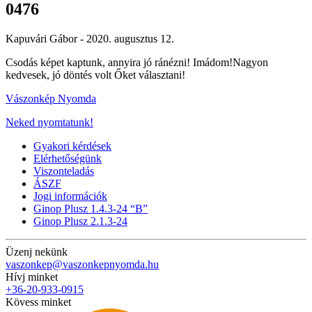
0476
Kapuvári Gábor -
2020. augusztus 12.
Csodás képet kaptunk, annyira jó ránézni! Imádom!Nagyon
kedvesek, jó döntés volt Őket választani!
Vászonkép Nyomda
Neked nyomtatunk!
Gyakori kérdések
Elérhetőségünk
Viszonteladás
ÁSZF
Jogi információk
Ginop Plusz 1.4.3-24 “B”
Ginop Plusz 2.1.3-24
Üzenj nekünk
vaszonkep@vaszonkepnyomda.hu
Hívj minket
+36-20-933-0915
Kövess minket