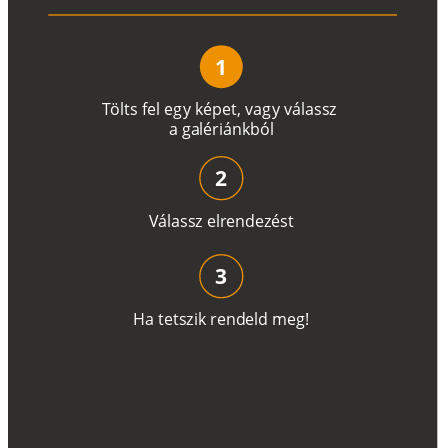
1
T
ö
l
t
s
f
e
l
e
g
y
k
é
pe
t
,
v
a
g
y
v
á
l
a
ss
z
a
g
a
lé
r
i
án
k
b
ó
l
2
V
á
l
a
ss
z
e
l
r
e
n
d
e
z
é
s
t
3
H
a
t
e
t
s
z
i
k
r
e
n
d
el
d
m
e
g
!