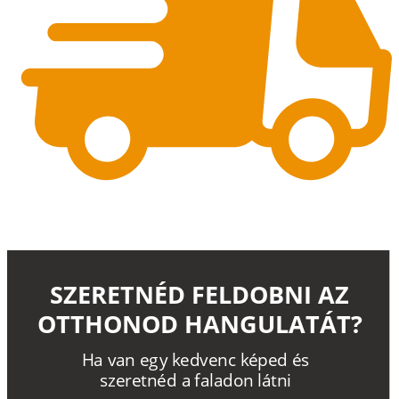
SZERETNÉD FELDOBNI AZ
OTTHONOD HANGULATÁT?
H
a
v
a
n
e
g
y
k
e
d
v
e
n
c
k
é
p
e
d
é
s
s
z
e
r
e
t
n
é
d a
f
a
l
a
d
o
n
l
á
t
n
i