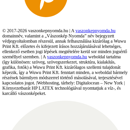
© 2017-2026 vaszonkepnyomda.hu | A
vaszonkepnyomda.hu
domainnév, valamint a „Vászonkép Nyomda” név bejegyzett
védjegyoltalomban részesül, annak felhasználása kizárólag a Wuwu
Print Kft. előzetes és kifejezett írásos hozzájárulásával lehetséges,
ellenkező esetben jogi lépések megtételére kerül sor minden jogsértő
személlyel szemben. | A
vaszonkepnyomda.hu
weboldal tartalma
(így különösen: szöveg, szövegszerkezet, struktúra, kialakítás,
grafika, fotók) a Wuwu Print Kft. kizárólagos szellemi tulajdonát
képezik, így a Wuwu Print Kft. fenntart minden, a weboldal bármely
részének bármilyen módszerrel történő másolásával, terjesztésével
kapcsolatos jogot. |Webhosting, tárhely: Digitalocean – New York |
Környezetbarát HP LATEX technológiával nyomtatjuk a víz-, és
karcálló vászonképeket.