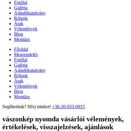
Fotófal
Galéria
Ajándékutalvány
Rólunk
Árak
Vélemények
Blog
Montázs
Főoldal
Megrendelés
Fotófal
Galéria
Ajándékutalvány
Rólunk
Árak
Vélemények
Blog
Montázs
Segíthetünk? Hívj minket!
+36-20-933-0915
vászonkép nyomda vásárlói vélemények,
értékelések, visszajelzések, ajánlások