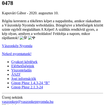
0478
Kapuvári Gábor -
2020. augusztus 10.
Régóta kerestem a tökéletes képet a nappalimba, amikor ráakadtam
a Vászonkép Nyomda weboldalára. Böngészve a lehetőségek között
szinte egyből megtaláltam A Képet! A szállítás rendkívül gyors, a
kép olyan, amilyen a weboldalon! Feldobja a napom, mikor
rápillantok!
Vászonkép Nyomda
Neked nyomtatunk!
Gyakori kérdések
Elérhetőségünk
Viszonteladás
ÁSZF
Jogi információk
Ginop Plusz 1.4.3-24 “B”
Ginop Plusz 2.1.3-24
Üzenj nekünk
vaszonkep@vaszonkepnyomda.hu