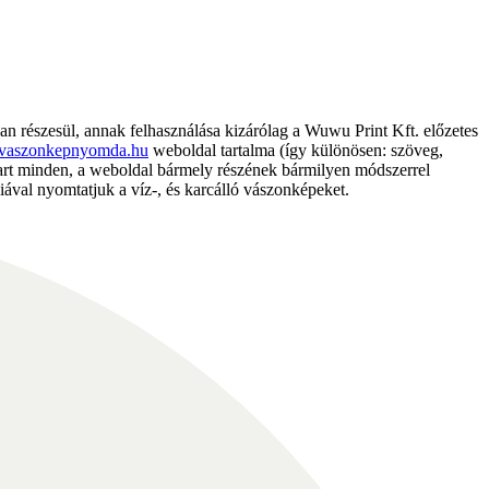
részesül, annak felhasználása kizárólag a Wuwu Print Kft. előzetes
vaszonkepnyomda.hu
weboldal tartalma (így különösen: szöveg,
nntart minden, a weboldal bármely részének bármilyen módszerrel
ával nyomtatjuk a víz-, és karcálló vászonképeket.