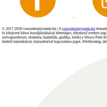
© 2017-2026 vaszonkepnyomda.hu | A
vaszonkepnyomda.hu
domainn
és kifejezett írásos hozzájárulásával lehetséges, ellenkező esetben jo
szövegszerkezet, struktúra, kialakítás, grafika, fotók) a Wuwu Print 
történő másolásával, terjesztésével kapcsolatos jogot. |Webhosting, 