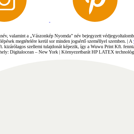
év, valamint a „Vászonkép Nyomda” név bejegyzett védjegyoltalomban 
gi lépések megtételére kerül sor minden jogsértő személlyel szemben. | A
Kft. kizárólagos szellemi tulajdonát képezik, így a Wuwu Print Kft. fe
tárhely: Digitalocean – New York | Környezetbarát HP LATEX technológi