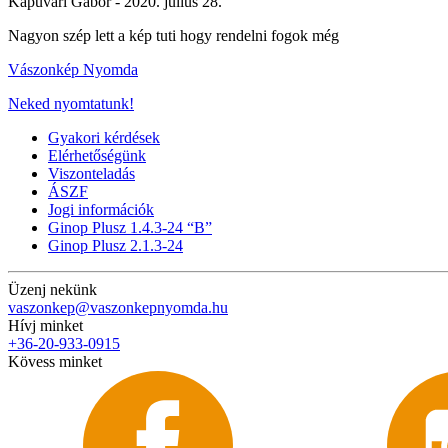
Kapuvári Gábor -
2020. július 28.
Nagyon szép lett a kép tuti hogy rendelni fogok még
Vászonkép Nyomda
Neked nyomtatunk!
Gyakori kérdések
Elérhetőségünk
Viszonteladás
ÁSZF
Jogi információk
Ginop Plusz 1.4.3-24 “B”
Ginop Plusz 2.1.3-24
Üzenj nekünk
vaszonkep@vaszonkepnyomda.hu
Hívj minket
+36-20-933-0915
Kövess minket