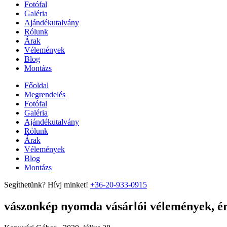
Fotófal
Galéria
Ajándékutalvány
Rólunk
Árak
Vélemények
Blog
Montázs
Főoldal
Megrendelés
Fotófal
Galéria
Ajándékutalvány
Rólunk
Árak
Vélemények
Blog
Montázs
Segíthetünk? Hívj minket!
+36-20-933-0915
vászonkép nyomda vásárlói vélemények, ért