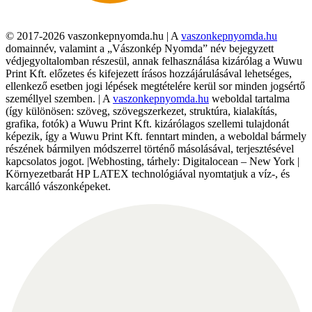
© 2017-2026 vaszonkepnyomda.hu | A
vaszonkepnyomda.hu
domainnév, valamint a „Vászonkép Nyomda” név bejegyzett
védjegyoltalomban részesül, annak felhasználása kizárólag a Wuwu
Print Kft. előzetes és kifejezett írásos hozzájárulásával lehetséges,
ellenkező esetben jogi lépések megtételére kerül sor minden jogsértő
személlyel szemben. | A
vaszonkepnyomda.hu
weboldal tartalma
(így különösen: szöveg, szövegszerkezet, struktúra, kialakítás,
grafika, fotók) a Wuwu Print Kft. kizárólagos szellemi tulajdonát
képezik, így a Wuwu Print Kft. fenntart minden, a weboldal bármely
részének bármilyen módszerrel történő másolásával, terjesztésével
kapcsolatos jogot. |Webhosting, tárhely: Digitalocean – New York |
Környezetbarát HP LATEX technológiával nyomtatjuk a víz-, és
karcálló vászonképeket.