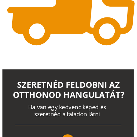
SZERETNÉD FELDOBNI AZ
OTTHONOD HANGULATÁT?
H
a
v
a
n
e
g
y
k
e
d
v
e
n
c
k
é
p
e
d
é
s
s
z
e
r
e
t
n
é
d a
f
a
l
a
d
o
n
l
á
t
n
i