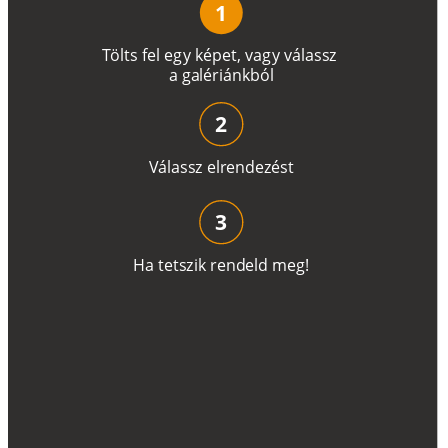
1
T
ö
l
t
s
f
e
l
e
g
y
k
é
pe
t
,
v
a
g
y
v
á
l
a
ss
z
a
g
a
lé
r
i
án
k
b
ó
l
2
V
á
l
a
ss
z
e
l
r
e
n
d
e
z
é
s
t
3
H
a
t
e
t
s
z
i
k
r
e
n
d
el
d
m
e
g
!