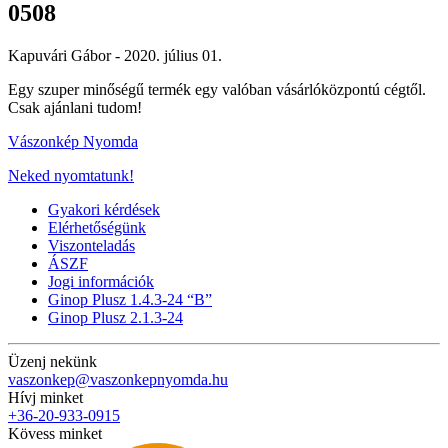
0508
Kapuvári Gábor -
2020. július 01.
Egy szuper minőségű termék egy valóban vásárlóközpontú cégtől.
Csak ajánlani tudom!
Vászonkép Nyomda
Neked nyomtatunk!
Gyakori kérdések
Elérhetőségünk
Viszonteladás
ÁSZF
Jogi információk
Ginop Plusz 1.4.3-24 “B”
Ginop Plusz 2.1.3-24
Üzenj nekünk
vaszonkep@vaszonkepnyomda.hu
Hívj minket
+36-20-933-0915
Kövess minket