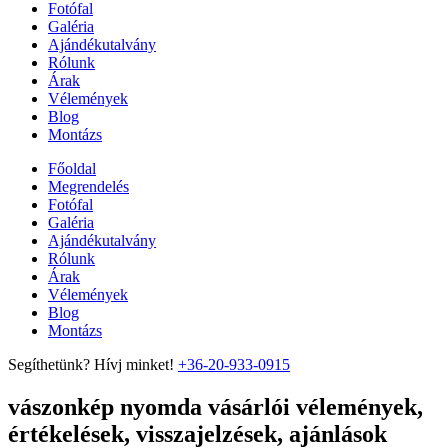
Fotófal
Galéria
Ajándékutalvány
Rólunk
Árak
Vélemények
Blog
Montázs
Főoldal
Megrendelés
Fotófal
Galéria
Ajándékutalvány
Rólunk
Árak
Vélemények
Blog
Montázs
Segíthetünk? Hívj minket!
+36-20-933-0915
vászonkép nyomda vásárlói vélemények,
értékelések, visszajelzések, ajánlások