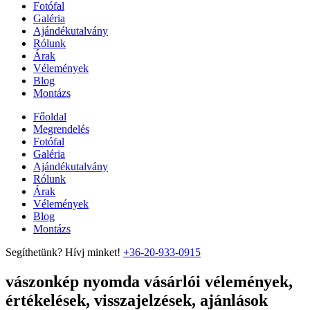
Fotófal
Galéria
Ajándékutalvány
Rólunk
Árak
Vélemények
Blog
Montázs
Főoldal
Megrendelés
Fotófal
Galéria
Ajándékutalvány
Rólunk
Árak
Vélemények
Blog
Montázs
Segíthetünk? Hívj minket!
+36-20-933-0915
vászonkép nyomda vásárlói vélemények,
értékelések, visszajelzések, ajánlások