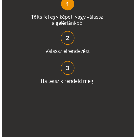
1
T
ö
l
t
s
f
e
l
e
g
y
k
é
pe
t
,
v
a
g
y
v
á
l
a
ss
z
a
g
a
lé
r
i
án
k
b
ó
l
2
V
á
l
a
ss
z
e
l
r
e
n
d
e
z
é
s
t
3
H
a
t
e
t
s
z
i
k
r
e
n
d
el
d
m
e
g
!