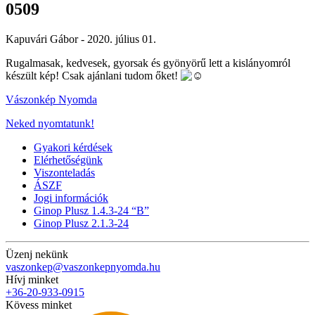
0509
Kapuvári Gábor -
2020. július 01.
Rugalmasak, kedvesek, gyorsak és gyönyörű lett a kislányomról
készült kép! Csak ajánlani tudom őket!
Vászonkép Nyomda
Neked nyomtatunk!
Gyakori kérdések
Elérhetőségünk
Viszonteladás
ÁSZF
Jogi információk
Ginop Plusz 1.4.3-24 “B”
Ginop Plusz 2.1.3-24
Üzenj nekünk
vaszonkep@vaszonkepnyomda.hu
Hívj minket
+36-20-933-0915
Kövess minket