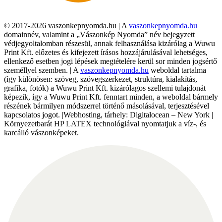
© 2017-2026 vaszonkepnyomda.hu | A
vaszonkepnyomda.hu
domainnév, valamint a „Vászonkép Nyomda” név bejegyzett
védjegyoltalomban részesül, annak felhasználása kizárólag a Wuwu
Print Kft. előzetes és kifejezett írásos hozzájárulásával lehetséges,
ellenkező esetben jogi lépések megtételére kerül sor minden jogsértő
személlyel szemben. | A
vaszonkepnyomda.hu
weboldal tartalma
(így különösen: szöveg, szövegszerkezet, struktúra, kialakítás,
grafika, fotók) a Wuwu Print Kft. kizárólagos szellemi tulajdonát
képezik, így a Wuwu Print Kft. fenntart minden, a weboldal bármely
részének bármilyen módszerrel történő másolásával, terjesztésével
kapcsolatos jogot. |Webhosting, tárhely: Digitalocean – New York |
Környezetbarát HP LATEX technológiával nyomtatjuk a víz-, és
karcálló vászonképeket.