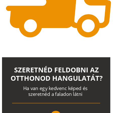
SZERETNÉD FELDOBNI AZ
OTTHONOD HANGULATÁT?
H
a
v
a
n
e
g
y
k
e
d
v
e
n
c
k
é
p
e
d
é
s
s
z
e
r
e
t
n
é
d a
f
a
l
a
d
o
n
l
á
t
n
i