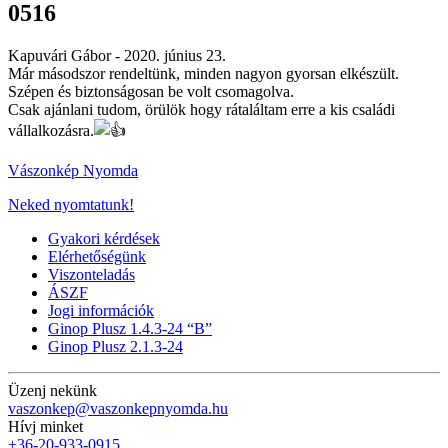
0516
Kapuvári Gábor -
2020. június 23.
Már másodszor rendeltünk, minden nagyon gyorsan elkészült.
Szépen és biztonságosan be volt csomagolva.
Csak ajánlani tudom, örülök hogy rátaláltam erre a kis családi
vállalkozásra.
Vászonkép Nyomda
Neked nyomtatunk!
Gyakori kérdések
Elérhetőségünk
Viszonteladás
ÁSZF
Jogi információk
Ginop Plusz 1.4.3-24 “B”
Ginop Plusz 2.1.3-24
Üzenj nekünk
vaszonkep@vaszonkepnyomda.hu
Hívj minket
+36-20-933-0915