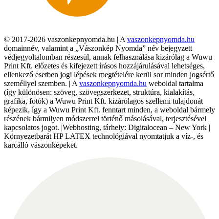
© 2017-2026 vaszonkepnyomda.hu | A
vaszonkepnyomda.hu
domainnév, valamint a „Vászonkép Nyomda” név bejegyzett
védjegyoltalomban részesül, annak felhasználása kizárólag a Wuwu
Print Kft. előzetes és kifejezett írásos hozzájárulásával lehetséges,
ellenkező esetben jogi lépések megtételére kerül sor minden jogsértő
személlyel szemben. | A
vaszonkepnyomda.hu
weboldal tartalma
(így különösen: szöveg, szövegszerkezet, struktúra, kialakítás,
grafika, fotók) a Wuwu Print Kft. kizárólagos szellemi tulajdonát
képezik, így a Wuwu Print Kft. fenntart minden, a weboldal bármely
részének bármilyen módszerrel történő másolásával, terjesztésével
kapcsolatos jogot. |Webhosting, tárhely: Digitalocean – New York |
Környezetbarát HP LATEX technológiával nyomtatjuk a víz-, és
karcálló vászonképeket.