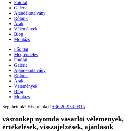
Fotófal
Galéria
Ajándékutalvány
Rólunk
Árak
Vélemények
Blog
Montázs
Főoldal
Megrendelés
Fotófal
Galéria
Ajándékutalvány
Rólunk
Árak
Vélemények
Blog
Montázs
Segíthetünk? Hívj minket!
+36-20-933-0915
vászonkép nyomda vásárlói vélemények,
értékelések, visszajelzések, ajánlások