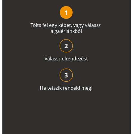
1
T
ö
l
t
s
f
e
l
e
g
y
k
é
pe
t
,
v
a
g
y
v
á
l
a
ss
z
a
g
a
lé
r
i
án
k
b
ó
l
2
V
á
l
a
ss
z
e
l
r
e
n
d
e
z
é
s
t
3
H
a
t
e
t
s
z
i
k
r
e
n
d
el
d
m
e
g
!