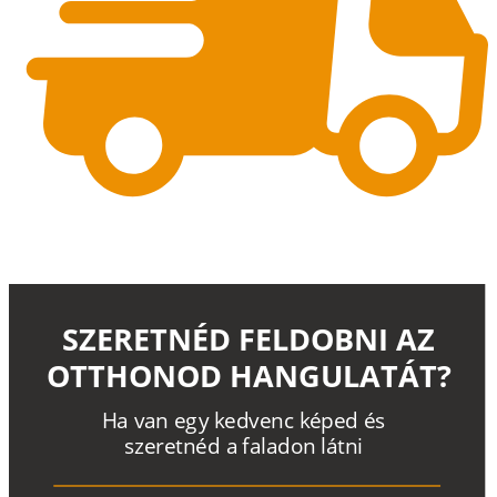
SZERETNÉD FELDOBNI AZ
OTTHONOD HANGULATÁT?
H
a
v
a
n
e
g
y
k
e
d
v
e
n
c
k
é
p
e
d
é
s
s
z
e
r
e
t
n
é
d a
f
a
l
a
d
o
n
l
á
t
n
i