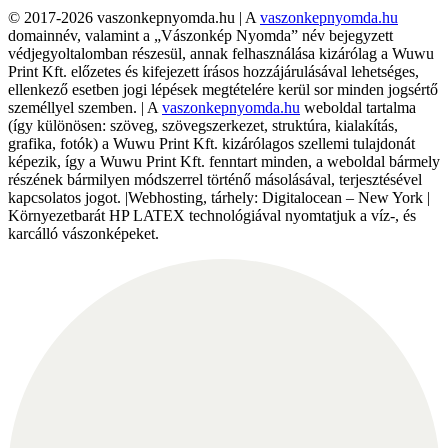
© 2017-2026 vaszonkepnyomda.hu | A
vaszonkepnyomda.hu
domainnév, valamint a „Vászonkép Nyomda” név bejegyzett
védjegyoltalomban részesül, annak felhasználása kizárólag a Wuwu
Print Kft. előzetes és kifejezett írásos hozzájárulásával lehetséges,
ellenkező esetben jogi lépések megtételére kerül sor minden jogsértő
személlyel szemben. | A
vaszonkepnyomda.hu
weboldal tartalma
(így különösen: szöveg, szövegszerkezet, struktúra, kialakítás,
grafika, fotók) a Wuwu Print Kft. kizárólagos szellemi tulajdonát
képezik, így a Wuwu Print Kft. fenntart minden, a weboldal bármely
részének bármilyen módszerrel történő másolásával, terjesztésével
kapcsolatos jogot. |Webhosting, tárhely: Digitalocean – New York |
Környezetbarát HP LATEX technológiával nyomtatjuk a víz-, és
karcálló vászonképeket.