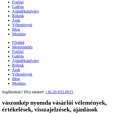
Fotófal
Galéria
Ajándékutalvány
Rólunk
Árak
Vélemények
Blog
Montázs
Főoldal
Megrendelés
Fotófal
Galéria
Ajándékutalvány
Rólunk
Árak
Vélemények
Blog
Montázs
Segíthetünk? Hívj minket!
+36-20-933-0915
vászonkép nyomda vásárlói vélemények,
értékelések, visszajelzések, ajánlások