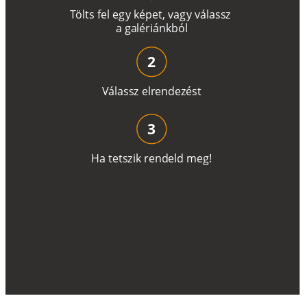
T
ö
l
t
s
f
e
l
e
g
y
k
é
pe
t
,
v
a
g
y
v
á
l
a
ss
z
a
g
a
lé
r
i
án
k
b
ó
l
2
V
á
l
a
ss
z
e
l
r
e
n
d
e
z
é
s
t
3
H
a
t
e
t
s
z
i
k
r
e
n
d
el
d
m
e
g
!