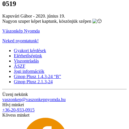
0519
Kapuvári Gábor -
2020. június 19.
Nagyon szuper képet kaptunk, köszönjük szépen
Vászonkép Nyomda
Neked nyomtatunk!
Gyakori kérdések
Elérhetőségünk
Viszonteladás
ÁSZF
Jogi információk
Ginop Plusz 1.4.3-24 “B”
Ginop Plusz 2.1.3-24
Üzenj nekünk
vaszonkep@vaszonkepnyomda.hu
Hívj minket
+36-20-933-0915
Kövess minket