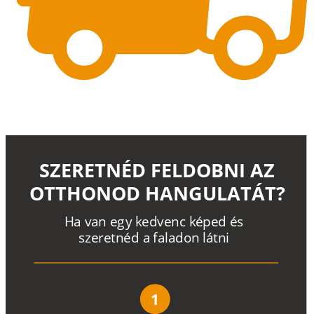
SZERETNÉD FELDOBNI AZ
OTTHONOD HANGULATÁT?
H
a
v
a
n
e
g
y
k
e
d
v
e
n
c
k
é
p
e
d
é
s
s
z
e
r
e
t
n
é
d a
f
a
l
a
d
o
n
l
á
t
n
i
1