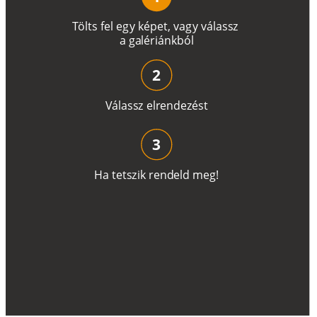
T
ö
l
t
s
f
e
l
e
g
y
k
é
pe
t
,
v
a
g
y
v
á
l
a
ss
z
a
g
a
lé
r
i
án
k
b
ó
l
2
V
á
l
a
ss
z
e
l
r
e
n
d
e
z
é
s
t
3
H
a
t
e
t
s
z
i
k
r
e
n
d
el
d
m
e
g
!