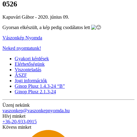
0526
Kapuvári Gábor -
2020. június 09.
Gyorsan elkészült, a kép pedig csodálatos lett
Vászonkép Nyomda
Neked nyomtatunk!
Gyakori kérdések
Elérhetőségünk
Viszonteladás
ÁSZF
Jogi információk
Ginop Plusz 1.4.3-24 “B”
Ginop Plusz 2.1.3-24
Üzenj nekünk
vaszonkep@vaszonkepnyomda.hu
Hívj minket
+36-20-933-0915
Kövess minket