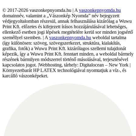
© 2017-2026 vaszonkepnyomda.hu | A
vaszonkepnyomda.hu
domainnév, valamint a „Vászonkép Nyomda” név bejegyzett
védjegyoltalomban részesül, annak felhasználása kizárólag a Wuwu
Print Kft. előzetes és kifejezett írásos hozzájárulásával lehetséges,
ellenkező esetben jogi lépések megtételére kerül sor minden jogsértő
személlyel szemben. | A
vaszonkepnyomda.hu
weboldal tartalma
(így különösen: szöveg, szövegszerkezet, struktúra, kialakítás,
grafika, fotók) a Wuwu Print Kft. kizárólagos szellemi tulajdonát
képezik, így a Wuwu Print Kft. fenntart minden, a weboldal bármely
részének bármilyen módszerrel történő másolásával, terjesztésével
kapcsolatos jogot. |Webhosting, tárhely: Digitalocean – New York |
Környezetbarát HP LATEX technológiával nyomtatjuk a víz-, és
karcálló vászonképeket.