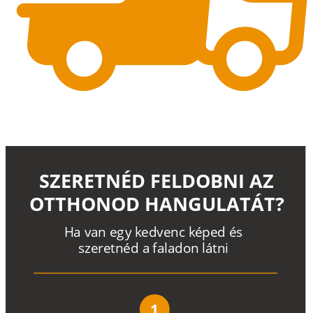
SZERETNÉD FELDOBNI AZ
OTTHONOD HANGULATÁT?
H
a
v
a
n
e
g
y
k
e
d
v
e
n
c
k
é
p
e
d
é
s
s
z
e
r
e
t
n
é
d a
f
a
l
a
d
o
n
l
á
t
n
i
1