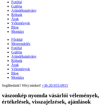
Fotófal
Galéria
Ajándékutalvány
Rólunk
Árak
Vélemények
Blog
Montázs
Főoldal
Megrendelés
Fotófal
Galéria
Ajándékutalvány
Rólunk
Árak
Vélemények
Blog
Montázs
Segíthetünk? Hívj minket!
+36-20-933-0915
vászonkép nyomda vásárlói vélemények,
értékelések, visszajelzések, ajánlások