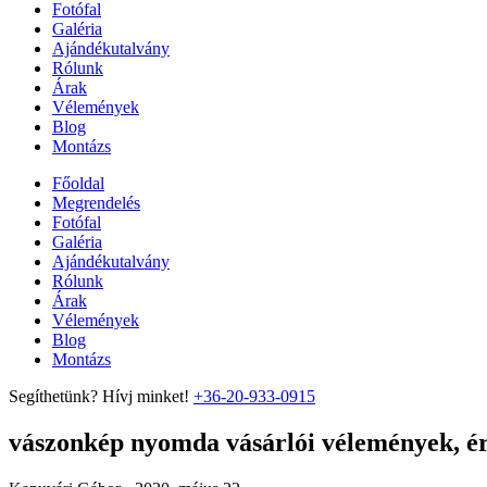
Fotófal
Galéria
Ajándékutalvány
Rólunk
Árak
Vélemények
Blog
Montázs
Főoldal
Megrendelés
Fotófal
Galéria
Ajándékutalvány
Rólunk
Árak
Vélemények
Blog
Montázs
Segíthetünk? Hívj minket!
+36-20-933-0915
vászonkép nyomda vásárlói vélemények, ért