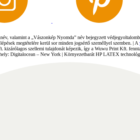
év, valamint a „Vászonkép Nyomda” név bejegyzett védjegyoltalomban 
gi lépések megtételére kerül sor minden jogsértő személlyel szemben. | A
Kft. kizárólagos szellemi tulajdonát képezik, így a Wuwu Print Kft. fe
tárhely: Digitalocean – New York | Környezetbarát HP LATEX technológi