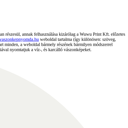
részesül, annak felhasználása kizárólag a Wuwu Print Kft. előzetes
vaszonkepnyomda.hu
weboldal tartalma (így különösen: szöveg,
nntart minden, a weboldal bármely részének bármilyen módszerrel
ával nyomtatjuk a víz-, és karcálló vászonképeket.