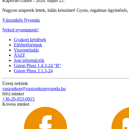
Kapuvári Gábor -
2020. május 22.
Nagyon szuperek lettek, hálás köszönet! Gyors, rugalmas ügyintézé
Vászonkép Nyomda
Neked nyomtatunk!
Gyakori kérdések
Elérhetőségünk
Viszonteladás
ÁSZF
Jogi információk
Ginop Plusz 1.4.3-24 “B”
Ginop Plusz 2.1.3-24
Üzenj nekünk
vaszonkep@vaszonkepnyomda.hu
Hívj minket
+36-20-933-0915
Kövess minket