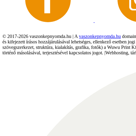
© 2017-2026 vaszonkepnyomda.hu | A
vaszonkepnyomda.hu
domainn
és kifejezett írásos hozzájárulásával lehetséges, ellenkező esetben jo
szövegszerkezet, struktúra, kialakítás, grafika, fotók) a Wuwu Print 
történő másolásával, terjesztésével kapcsolatos jogot. |Webhosting, 