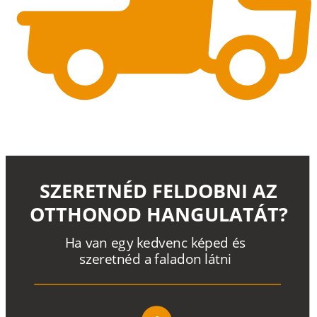
SZERETNÉD FELDOBNI AZ
OTTHONOD HANGULATÁT?
H
a
v
a
n
e
g
y
k
e
d
v
e
n
c
k
é
p
e
d
é
s
s
z
e
r
e
t
n
é
d a
f
a
l
a
d
o
n
l
á
t
n
i