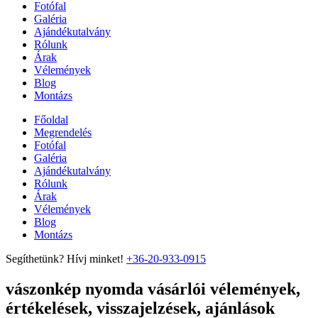
Fotófal
Galéria
Ajándékutalvány
Rólunk
Árak
Vélemények
Blog
Montázs
Főoldal
Megrendelés
Fotófal
Galéria
Ajándékutalvány
Rólunk
Árak
Vélemények
Blog
Montázs
Segíthetünk? Hívj minket!
+36-20-933-0915
vászonkép nyomda vásárlói vélemények,
értékelések, visszajelzések, ajánlások