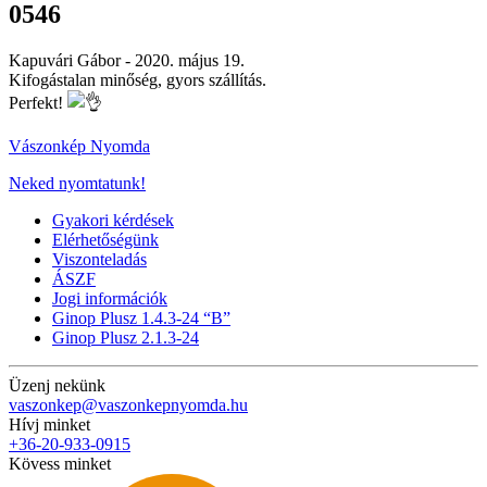
0546
Kapuvári Gábor -
2020. május 19.
Kifogástalan minőség, gyors szállítás.
Perfekt!
Vászonkép Nyomda
Neked nyomtatunk!
Gyakori kérdések
Elérhetőségünk
Viszonteladás
ÁSZF
Jogi információk
Ginop Plusz 1.4.3-24 “B”
Ginop Plusz 2.1.3-24
Üzenj nekünk
vaszonkep@vaszonkepnyomda.hu
Hívj minket
+36-20-933-0915
Kövess minket