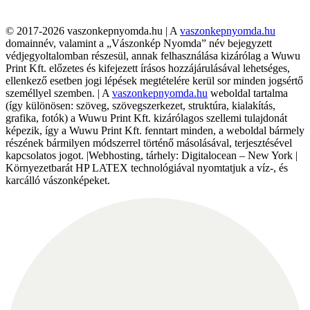
© 2017-2026 vaszonkepnyomda.hu | A
vaszonkepnyomda.hu
domainnév, valamint a „Vászonkép Nyomda” név bejegyzett
védjegyoltalomban részesül, annak felhasználása kizárólag a Wuwu
Print Kft. előzetes és kifejezett írásos hozzájárulásával lehetséges,
ellenkező esetben jogi lépések megtételére kerül sor minden jogsértő
személlyel szemben. | A
vaszonkepnyomda.hu
weboldal tartalma
(így különösen: szöveg, szövegszerkezet, struktúra, kialakítás,
grafika, fotók) a Wuwu Print Kft. kizárólagos szellemi tulajdonát
képezik, így a Wuwu Print Kft. fenntart minden, a weboldal bármely
részének bármilyen módszerrel történő másolásával, terjesztésével
kapcsolatos jogot. |Webhosting, tárhely: Digitalocean – New York |
Környezetbarát HP LATEX technológiával nyomtatjuk a víz-, és
karcálló vászonképeket.