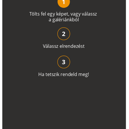
1
T
ö
l
t
s
f
e
l
e
g
y
k
é
pe
t
,
v
a
g
y
v
á
l
a
ss
z
a
g
a
lé
r
i
án
k
b
ó
l
2
V
á
l
a
ss
z
e
l
r
e
n
d
e
z
é
s
t
3
H
a
t
e
t
s
z
i
k
r
e
n
d
el
d
m
e
g
!