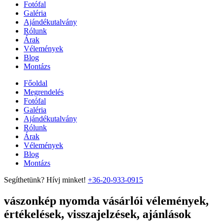
Fotófal
Galéria
Ajándékutalvány
Rólunk
Árak
Vélemények
Blog
Montázs
Főoldal
Megrendelés
Fotófal
Galéria
Ajándékutalvány
Rólunk
Árak
Vélemények
Blog
Montázs
Segíthetünk? Hívj minket!
+36-20-933-0915
vászonkép nyomda vásárlói vélemények,
értékelések, visszajelzések, ajánlások