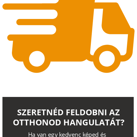
SZERETNÉD FELDOBNI AZ
OTTHONOD HANGULATÁT?
H
a
v
a
n
e
g
y
k
e
d
v
e
n
c
k
é
p
e
d
é
s