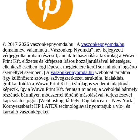
© 2017-2026 vaszonkepnyomda.hu | A
vaszonkepnyomda.hu
domainnév, valamint a „Vászonkép Nyomda” név bejegyzett
védjegyoltalomban részesül, annak felhasználása kizárólag a Wuwu
Print Kft. előzetes és kifejezett írásos hozzájárulásával lehetséges,
ellenkező esetben jogi lépések megtételére kerül sor minden jogsértő
személlyel szemben. | A
vaszonkepnyomda.hu
weboldal tartalma
(így különösen: szöveg, szövegszerkezet, struktúra, kialakítás,
grafika, fotók) a Wuwu Print Kft. kizárólagos szellemi tulajdonát
képezik, így a Wuwu Print Kft. fenntart minden, a weboldal bármely
részének bármilyen módszerrel történő másolásával, terjesztésével
kapcsolatos jogot. |Webhosting, tárhely: Digitalocean – New York |
Környezetbarát HP LATEX technológiával nyomtatjuk a víz-, és
karcálló vászonképeket.