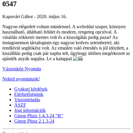
0547
Kapuvári Gábor -
2020. május 16.
Nagyon elégedett voltam mindennel. A weboldal szuper, könnyen
használható, átlátható felület és modern, rengeteg opcióval. A
vásárlás zökkenö mentes volt és a kiszolgálás pedig pazar! Az
instagrammon társalogtam egy nagyon kedves uriemberrel, aki
rendkívül segítökész volt. Az emailen való értesítés is jól idözített, a
kiszállítás pedig csak pár napba telt, úgyhogy idöben megérkezett az
ajándék anyák napjára. Le a kalappal
Vászonkép Nyomda
Neked nyomtatunk!
Gyakori kérdések
Elérhetőségünk
Viszonteladás
ÁSZF
Jogi információk
Ginop Plusz 1.4.3-24 “B”
Ginop Plusz 2.1.3-24