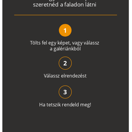
s
z
e
r
e
t
n
é
d a
f
a
l
a
d
o
n
l
á
t
n
i
1
T
ö
l
t
s
f
e
l
e
g
y
k
é
pe
t
,
v
a
g
y
v
á
l
a
ss
z
a
g
a
lé
r
i
án
k
b
ó
l
2
V
á
l
a
ss
z
e
l
r
e
n
d
e
z
é
s
t
3
H
a
t
e
t
s
z
i
k
r
e
n
d
el
d
m
e
g
!