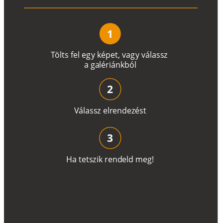
1
T
ö
l
t
s
f
e
l
e
g
y
k
é
pe
t
,
v
a
g
y
v
á
l
a
ss
z
a
g
a
lé
r
i
án
k
b
ó
l
2
V
á
l
a
ss
z
e
l
r
e
n
d
e
z
é
s
t
3
H
a
t
e
t
s
z
i
k
r
e
n
d
el
d
m
e
g
!