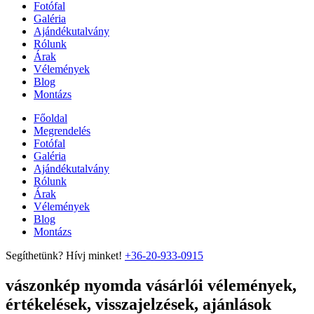
Fotófal
Galéria
Ajándékutalvány
Rólunk
Árak
Vélemények
Blog
Montázs
Főoldal
Megrendelés
Fotófal
Galéria
Ajándékutalvány
Rólunk
Árak
Vélemények
Blog
Montázs
Segíthetünk? Hívj minket!
+36-20-933-0915
vászonkép nyomda vásárlói vélemények,
értékelések, visszajelzések, ajánlások