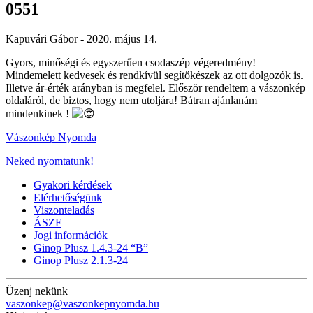
0551
Kapuvári Gábor -
2020. május 14.
Gyors, minőségi és egyszerűen csodaszép végeredmény!
Mindemelett kedvesek és rendkívül segítőkészek az ott dolgozók is.
Illetve ár-érték arányban is megfelel. Először rendeltem a vászonkép
oldaláról, de biztos, hogy nem utoljára! Bátran ajánlanám
mindenkinek !
Vászonkép Nyomda
Neked nyomtatunk!
Gyakori kérdések
Elérhetőségünk
Viszonteladás
ÁSZF
Jogi információk
Ginop Plusz 1.4.3-24 “B”
Ginop Plusz 2.1.3-24
Üzenj nekünk
vaszonkep@vaszonkepnyomda.hu