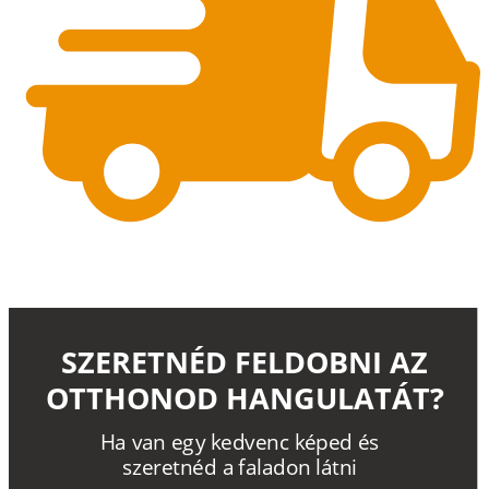
SZERETNÉD FELDOBNI AZ
OTTHONOD HANGULATÁT?
H
a
v
a
n
e
g
y
k
e
d
v
e
n
c
k
é
p
e
d
é
s
s
z
e
r
e
t
n
é
d a
f
a
l
a
d
o
n
l
á
t
n
i