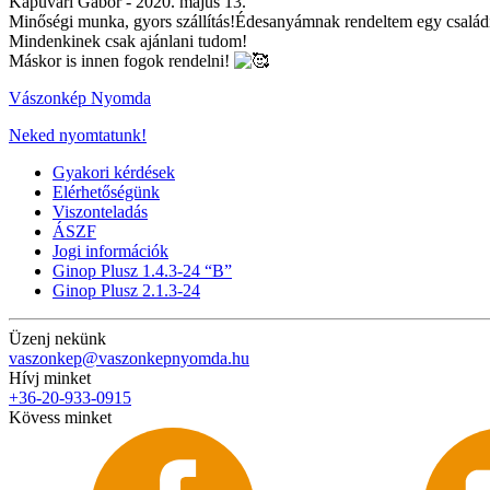
Kapuvári Gábor -
2020. május 13.
Minőségi munka, gyors szállítás!Édesanyámnak rendeltem egy családi
Mindenkinek csak ajánlani tudom!
Máskor is innen fogok rendelni!
Vászonkép Nyomda
Neked nyomtatunk!
Gyakori kérdések
Elérhetőségünk
Viszonteladás
ÁSZF
Jogi információk
Ginop Plusz 1.4.3-24 “B”
Ginop Plusz 2.1.3-24
Üzenj nekünk
vaszonkep@vaszonkepnyomda.hu
Hívj minket
+36-20-933-0915
Kövess minket