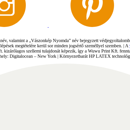
év, valamint a „Vászonkép Nyomda” név bejegyzett védjegyoltalomban 
gi lépések megtételére kerül sor minden jogsértő személlyel szemben. | A
Kft. kizárólagos szellemi tulajdonát képezik, így a Wuwu Print Kft. fe
tárhely: Digitalocean – New York | Környezetbarát HP LATEX technológi