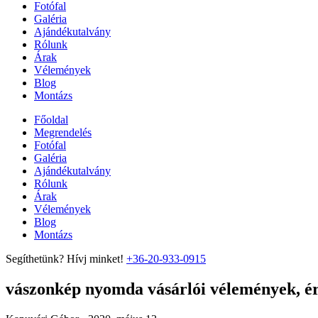
Fotófal
Galéria
Ajándékutalvány
Rólunk
Árak
Vélemények
Blog
Montázs
Főoldal
Megrendelés
Fotófal
Galéria
Ajándékutalvány
Rólunk
Árak
Vélemények
Blog
Montázs
Segíthetünk? Hívj minket!
+36-20-933-0915
vászonkép nyomda vásárlói vélemények, ért