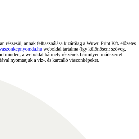
részesül, annak felhasználása kizárólag a Wuwu Print Kft. előzetes
vaszonkepnyomda.hu
weboldal tartalma (így különösen: szöveg,
nntart minden, a weboldal bármely részének bármilyen módszerrel
ával nyomtatjuk a víz-, és karcálló vászonképeket.