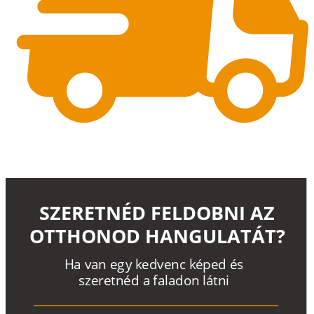
SZERETNÉD FELDOBNI AZ
OTTHONOD HANGULATÁT?
H
a
v
a
n
e
g
y
k
e
d
v
e
n
c
k
é
p
e
d
é
s
s
z
e
r
e
t
n
é
d a
f
a
l
a
d
o
n
l
á
t
n
i