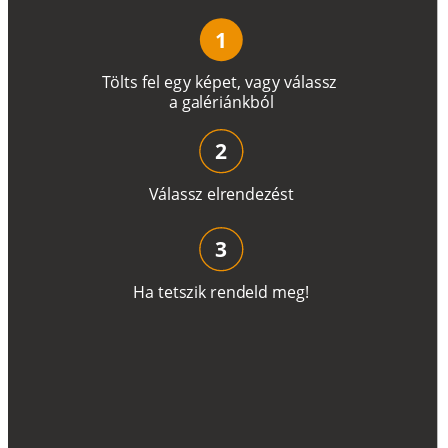
1
T
ö
l
t
s
f
e
l
e
g
y
k
é
pe
t
,
v
a
g
y
v
á
l
a
ss
z
a
g
a
lé
r
i
án
k
b
ó
l
2
V
á
l
a
ss
z
e
l
r
e
n
d
e
z
é
s
t
3
H
a
t
e
t
s
z
i
k
r
e
n
d
el
d
m
e
g
!