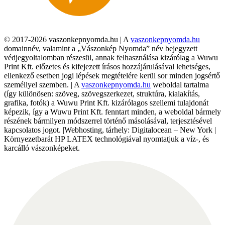
© 2017-2026 vaszonkepnyomda.hu | A
vaszonkepnyomda.hu
domainnév, valamint a „Vászonkép Nyomda” név bejegyzett
védjegyoltalomban részesül, annak felhasználása kizárólag a Wuwu
Print Kft. előzetes és kifejezett írásos hozzájárulásával lehetséges,
ellenkező esetben jogi lépések megtételére kerül sor minden jogsértő
személlyel szemben. | A
vaszonkepnyomda.hu
weboldal tartalma
(így különösen: szöveg, szövegszerkezet, struktúra, kialakítás,
grafika, fotók) a Wuwu Print Kft. kizárólagos szellemi tulajdonát
képezik, így a Wuwu Print Kft. fenntart minden, a weboldal bármely
részének bármilyen módszerrel történő másolásával, terjesztésével
kapcsolatos jogot. |Webhosting, tárhely: Digitalocean – New York |
Környezetbarát HP LATEX technológiával nyomtatjuk a víz-, és
karcálló vászonképeket.