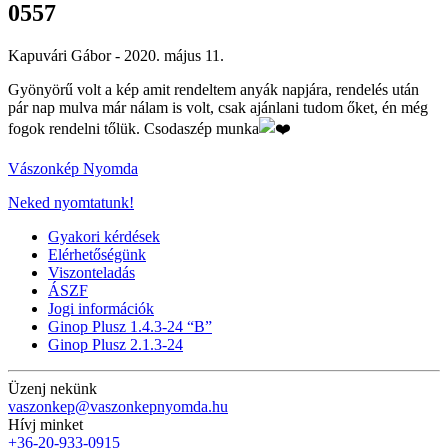
0557
Kapuvári Gábor -
2020. május 11.
Gyönyörű volt a kép amit rendeltem anyák napjára, rendelés után
pár nap mulva már nálam is volt, csak ajánlani tudom őket, én még
fogok rendelni tőlük. Csodaszép munka
Vászonkép Nyomda
Neked nyomtatunk!
Gyakori kérdések
Elérhetőségünk
Viszonteladás
ÁSZF
Jogi információk
Ginop Plusz 1.4.3-24 “B”
Ginop Plusz 2.1.3-24
Üzenj nekünk
vaszonkep@vaszonkepnyomda.hu
Hívj minket
+36-20-933-0915