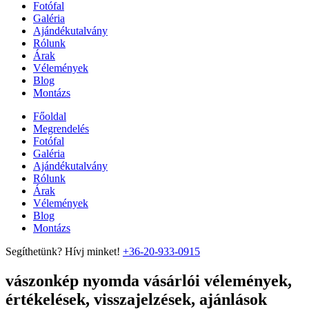
Fotófal
Galéria
Ajándékutalvány
Rólunk
Árak
Vélemények
Blog
Montázs
Főoldal
Megrendelés
Fotófal
Galéria
Ajándékutalvány
Rólunk
Árak
Vélemények
Blog
Montázs
Segíthetünk? Hívj minket!
+36-20-933-0915
vászonkép nyomda vásárlói vélemények,
értékelések, visszajelzések, ajánlások