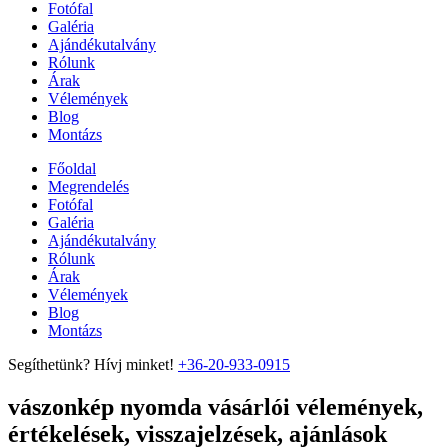
Fotófal
Galéria
Ajándékutalvány
Rólunk
Árak
Vélemények
Blog
Montázs
Főoldal
Megrendelés
Fotófal
Galéria
Ajándékutalvány
Rólunk
Árak
Vélemények
Blog
Montázs
Segíthetünk? Hívj minket!
+36-20-933-0915
vászonkép nyomda vásárlói vélemények,
értékelések, visszajelzések, ajánlások