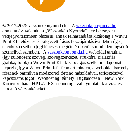
© 2017-2026 vaszonkepnyomda.hu | A
vaszonkepnyomda.hu
domainnév, valamint a „Vászonkép Nyomda” név bejegyzett
védjegyoltalomban részesül, annak felhasználása kizárólag a Wuwu
Print Kft. előzetes és kifejezett írásos hozzájárulásával lehetséges,
ellenkező esetben jogi lépések megtételére kerül sor minden jogsértő
személlyel szemben. | A
vaszonkepnyomda.hu
weboldal tartalma
(így különösen: szöveg, szövegszerkezet, struktúra, kialakítás,
grafika, fotók) a Wuwu Print Kft. kizárólagos szellemi tulajdonát
képezik, így a Wuwu Print Kft. fenntart minden, a weboldal bármely
részének bármilyen módszerrel történő másolásával, terjesztésével
kapcsolatos jogot. |Webhosting, tárhely: Digitalocean – New York |
Környezetbarát HP LATEX technológiával nyomtatjuk a víz-, és
karcálló vászonképeket.