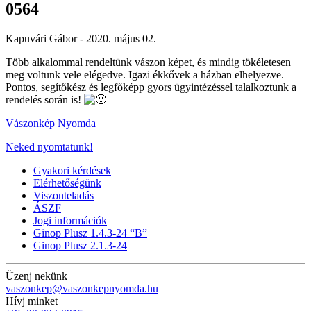
0564
Kapuvári Gábor -
2020. május 02.
Több alkalommal rendeltünk vászon képet, és mindig tökéletesen
meg voltunk vele elégedve. Igazi ékkővek a házban elhelyezve.
Pontos, segítőkész és legfőképp gyors ügyintézéssel talalkoztunk a
rendelés során is!
Vászonkép Nyomda
Neked nyomtatunk!
Gyakori kérdések
Elérhetőségünk
Viszonteladás
ÁSZF
Jogi információk
Ginop Plusz 1.4.3-24 “B”
Ginop Plusz 2.1.3-24
Üzenj nekünk
vaszonkep@vaszonkepnyomda.hu
Hívj minket