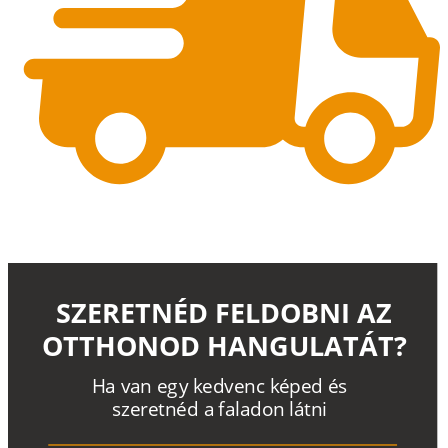
SZERETNÉD FELDOBNI AZ
OTTHONOD HANGULATÁT?
H
a
v
a
n
e
g
y
k
e
d
v
e
n
c
k
é
p
e
d
é
s
s
z
e
r
e
t
n
é
d a
f
a
l
a
d
o
n
l
á
t
n
i