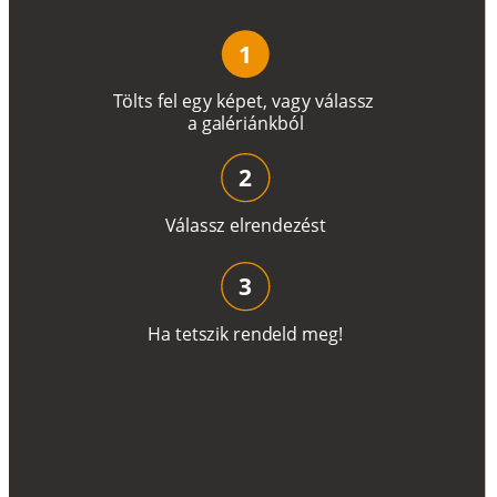
1
T
ö
l
t
s
f
e
l
e
g
y
k
é
pe
t
,
v
a
g
y
v
á
l
a
ss
z
a
g
a
lé
r
i
án
k
b
ó
l
2
V
á
l
a
ss
z
e
l
r
e
n
d
e
z
é
s
t
3
H
a
t
e
t
s
z
i
k
r
e
n
d
el
d
m
e
g
!