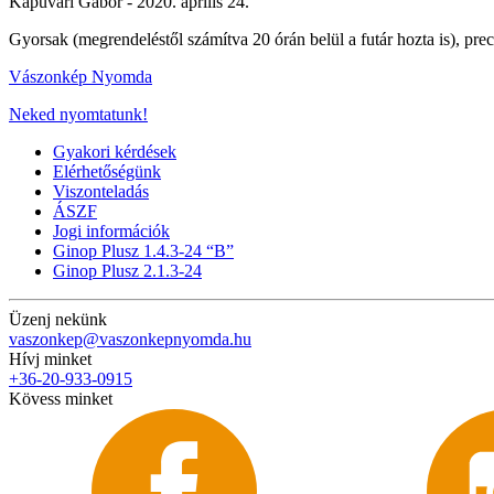
Kapuvári Gábor -
2020. április 24.
Gyorsak (megrendeléstől számítva 20 órán belül a futár hozta is), pr
Vászonkép Nyomda
Neked nyomtatunk!
Gyakori kérdések
Elérhetőségünk
Viszonteladás
ÁSZF
Jogi információk
Ginop Plusz 1.4.3-24 “B”
Ginop Plusz 2.1.3-24
Üzenj nekünk
vaszonkep@vaszonkepnyomda.hu
Hívj minket
+36-20-933-0915
Kövess minket