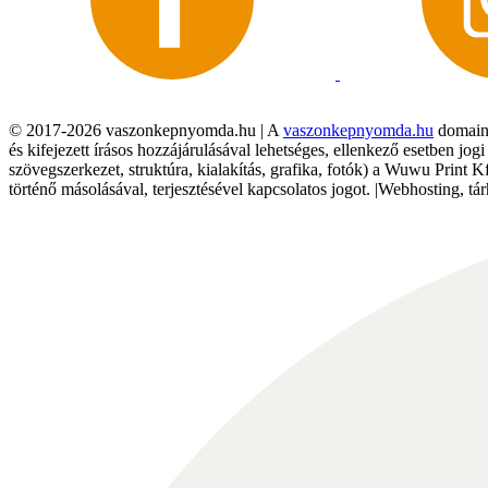
© 2017-2026 vaszonkepnyomda.hu | A
vaszonkepnyomda.hu
domainn
és kifejezett írásos hozzájárulásával lehetséges, ellenkező esetben jo
szövegszerkezet, struktúra, kialakítás, grafika, fotók) a Wuwu Print 
történő másolásával, terjesztésével kapcsolatos jogot. |Webhosting, 