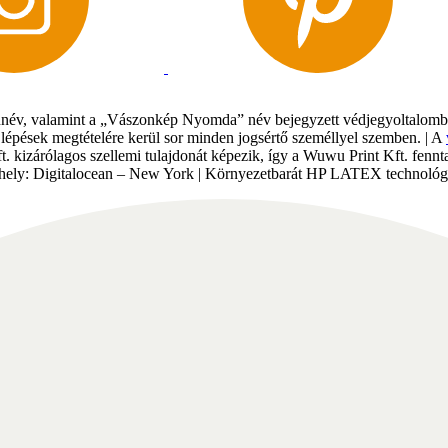
év, valamint a „Vászonkép Nyomda” név bejegyzett védjegyoltalomban 
gi lépések megtételére kerül sor minden jogsértő személlyel szemben. | A
Kft. kizárólagos szellemi tulajdonát képezik, így a Wuwu Print Kft. fe
tárhely: Digitalocean – New York | Környezetbarát HP LATEX technológi