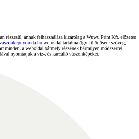
részesül, annak felhasználása kizárólag a Wuwu Print Kft. előzetes
vaszonkepnyomda.hu
weboldal tartalma (így különösen: szöveg,
nntart minden, a weboldal bármely részének bármilyen módszerrel
ával nyomtatjuk a víz-, és karcálló vászonképeket.