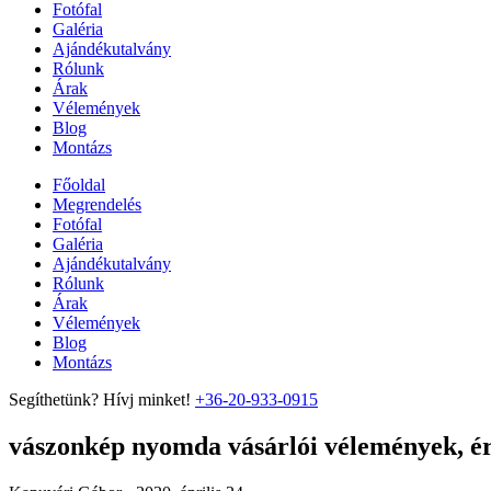
Fotófal
Galéria
Ajándékutalvány
Rólunk
Árak
Vélemények
Blog
Montázs
Főoldal
Megrendelés
Fotófal
Galéria
Ajándékutalvány
Rólunk
Árak
Vélemények
Blog
Montázs
Segíthetünk? Hívj minket!
+36-20-933-0915
vászonkép nyomda vásárlói vélemények, ért