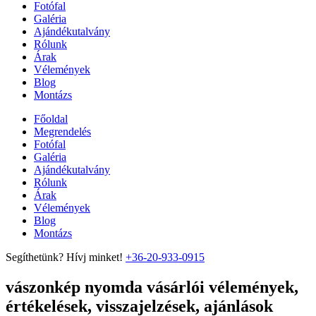
Fotófal
Galéria
Ajándékutalvány
Rólunk
Árak
Vélemények
Blog
Montázs
Főoldal
Megrendelés
Fotófal
Galéria
Ajándékutalvány
Rólunk
Árak
Vélemények
Blog
Montázs
Segíthetünk? Hívj minket!
+36-20-933-0915
vászonkép nyomda vásárlói vélemények,
értékelések, visszajelzések, ajánlások