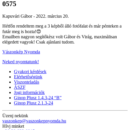
0575
Kapuvári Gábor -
2022. március 20.
Hétfőn rendeltem meg a 3 képből álló fotófalat és már pénteken a
futár meg is hozta!😍
Emailben nagyon segítőkèsz volt Gábor és Virág, maximàlisan
elégedett vagyok! Csak ajànlani tudom.
Vászonkép Nyomda
Neked nyomtatunk!
Gyakori kérdések
Elérhetőségünk
Viszonteladás
ÁSZF
Jogi információk
Ginop Plusz 1.4.3-24 “B”
Ginop Plusz 2.1.3-24
Üzenj nekünk
vaszonkep@vaszonkepnyomda.hu
Hívj minket