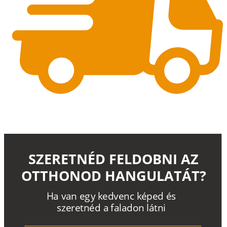
SZERETNÉD FELDOBNI AZ
OTTHONOD HANGULATÁT?
H
a
v
a
n
e
g
y
k
e
d
v
e
n
c
k
é
p
e
d
é
s
s
z
e
r
e
t
n
é
d a
f
a
l
a
d
o
n
l
á
t
n
i