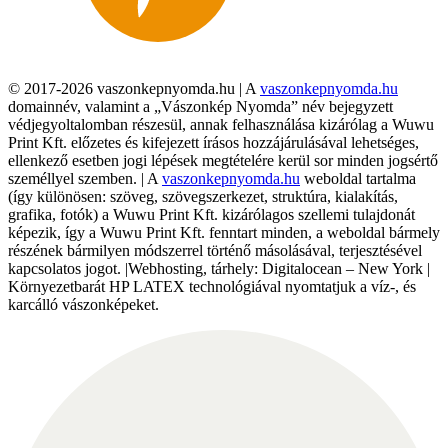
© 2017-2026 vaszonkepnyomda.hu | A
vaszonkepnyomda.hu
domainnév, valamint a „Vászonkép Nyomda” név bejegyzett
védjegyoltalomban részesül, annak felhasználása kizárólag a Wuwu
Print Kft. előzetes és kifejezett írásos hozzájárulásával lehetséges,
ellenkező esetben jogi lépések megtételére kerül sor minden jogsértő
személlyel szemben. | A
vaszonkepnyomda.hu
weboldal tartalma
(így különösen: szöveg, szövegszerkezet, struktúra, kialakítás,
grafika, fotók) a Wuwu Print Kft. kizárólagos szellemi tulajdonát
képezik, így a Wuwu Print Kft. fenntart minden, a weboldal bármely
részének bármilyen módszerrel történő másolásával, terjesztésével
kapcsolatos jogot. |Webhosting, tárhely: Digitalocean – New York |
Környezetbarát HP LATEX technológiával nyomtatjuk a víz-, és
karcálló vászonképeket.