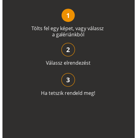
1
T
ö
l
t
s
f
e
l
e
g
y
k
é
pe
t
,
v
a
g
y
v
á
l
a
ss
z
a
g
a
lé
r
i
án
k
b
ó
l
2
V
á
l
a
ss
z
e
l
r
e
n
d
e
z
é
s
t
3
H
a
t
e
t
s
z
i
k
r
e
n
d
el
d
m
e
g
!