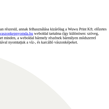
részesül, annak felhasználása kizárólag a Wuwu Print Kft. előzetes
vaszonkepnyomda.hu
weboldal tartalma (így különösen: szöveg,
nntart minden, a weboldal bármely részének bármilyen módszerrel
ával nyomtatjuk a víz-, és karcálló vászonképeket.