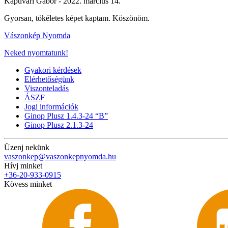
Kapuvári Gábor -
2022. március 14.
Gyorsan, tökéletes képet kaptam. Köszönöm.
Vászonkép Nyomda
Neked nyomtatunk!
Gyakori kérdések
Elérhetőségünk
Viszonteladás
ÁSZF
Jogi információk
Ginop Plusz 1.4.3-24 “B”
Ginop Plusz 2.1.3-24
Üzenj nekünk
vaszonkep@vaszonkepnyomda.hu
Hívj minket
+36-20-933-0915
Kövess minket