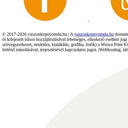
© 2017-2026 vaszonkepnyomda.hu | A
vaszonkepnyomda.hu
domainn
és kifejezett írásos hozzájárulásával lehetséges, ellenkező esetben jo
szövegszerkezet, struktúra, kialakítás, grafika, fotók) a Wuwu Print 
történő másolásával, terjesztésével kapcsolatos jogot. |Webhosting, 