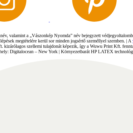
év, valamint a „Vászonkép Nyomda” név bejegyzett védjegyoltalomban 
gi lépések megtételére kerül sor minden jogsértő személlyel szemben. | A
Kft. kizárólagos szellemi tulajdonát képezik, így a Wuwu Print Kft. fe
tárhely: Digitalocean – New York | Környezetbarát HP LATEX technológi