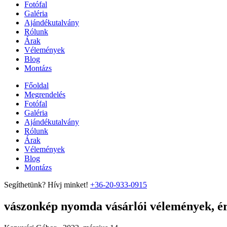
Fotófal
Galéria
Ajándékutalvány
Rólunk
Árak
Vélemények
Blog
Montázs
Főoldal
Megrendelés
Fotófal
Galéria
Ajándékutalvány
Rólunk
Árak
Vélemények
Blog
Montázs
Segíthetünk? Hívj minket!
+36-20-933-0915
vászonkép nyomda vásárlói vélemények, ért