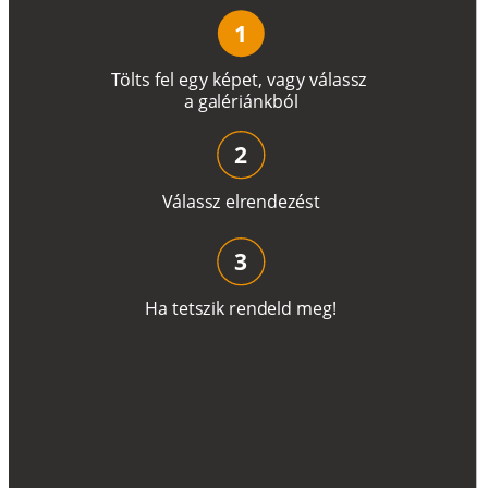
1
T
ö
l
t
s
f
e
l
e
g
y
k
é
pe
t
,
v
a
g
y
v
á
l
a
ss
z
a
g
a
lé
r
i
án
k
b
ó
l
2
V
á
l
a
ss
z
e
l
r
e
n
d
e
z
é
s
t
3
H
a
t
e
t
s
z
i
k
r
e
n
d
el
d
m
e
g
!