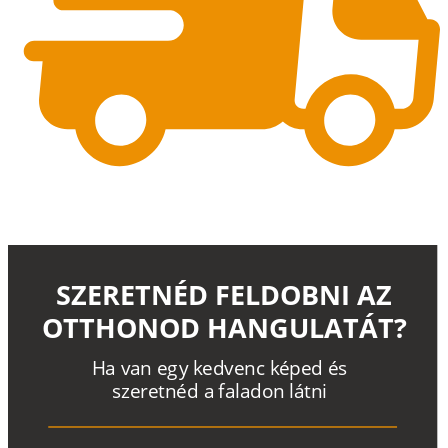
SZERETNÉD FELDOBNI AZ
OTTHONOD HANGULATÁT?
H
a
v
a
n
e
g
y
k
e
d
v
e
n
c
k
é
p
e
d
é
s
s
z
e
r
e
t
n
é
d a
f
a
l
a
d
o
n
l
á
t
n
i