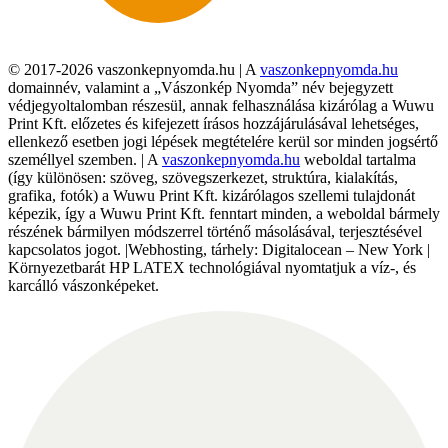
© 2017-2026 vaszonkepnyomda.hu | A
vaszonkepnyomda.hu
domainnév, valamint a „Vászonkép Nyomda” név bejegyzett
védjegyoltalomban részesül, annak felhasználása kizárólag a Wuwu
Print Kft. előzetes és kifejezett írásos hozzájárulásával lehetséges,
ellenkező esetben jogi lépések megtételére kerül sor minden jogsértő
személlyel szemben. | A
vaszonkepnyomda.hu
weboldal tartalma
(így különösen: szöveg, szövegszerkezet, struktúra, kialakítás,
grafika, fotók) a Wuwu Print Kft. kizárólagos szellemi tulajdonát
képezik, így a Wuwu Print Kft. fenntart minden, a weboldal bármely
részének bármilyen módszerrel történő másolásával, terjesztésével
kapcsolatos jogot. |Webhosting, tárhely: Digitalocean – New York |
Környezetbarát HP LATEX technológiával nyomtatjuk a víz-, és
karcálló vászonképeket.