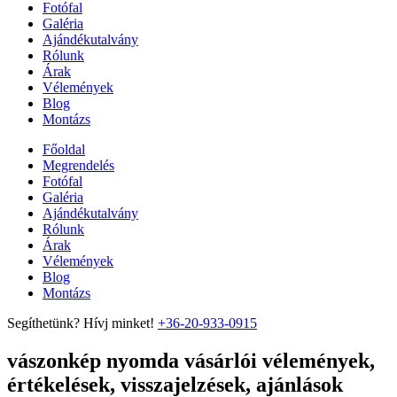
Fotófal
Galéria
Ajándékutalvány
Rólunk
Árak
Vélemények
Blog
Montázs
Főoldal
Megrendelés
Fotófal
Galéria
Ajándékutalvány
Rólunk
Árak
Vélemények
Blog
Montázs
Segíthetünk? Hívj minket!
+36-20-933-0915
vászonkép nyomda vásárlói vélemények,
értékelések, visszajelzések, ajánlások