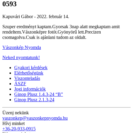
0593
Kapuvári Gábor -
2022. február 14.
Szuper eredményt kaptam.Gyorsak 3nap alatt megkaptam amit
rendeltem.Vászonképre fotót.Gyönyörű lett.Precizen
csomagolva.Csak is ajánlani tudom az oldalt.
Vászonkép Nyomda
Neked nyomtatunk!
Gyakori kérdések
Elérhetőségünk
Viszonteladás
ÁSZF
Jogi információk
Ginop Plusz 1.4.3-24 “B”
Ginop Plusz 2.1.3-24
Üzenj nekünk
vaszonkep@vaszonkepnyomda.hu
Hívj minket
+36-20-933-0915