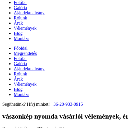
Fotófal
Galéria
Ajándékutalvány
Rólunk
Árak
Vélemények
Blog
Montázs
Főoldal
Megrendelés
Fotófal
Galéria
Ajándékutalvány
Rólunk
Árak
Vélemények
Blog
Montázs
Segíthetünk? Hívj minket!
+36-20-933-0915
vászonkép nyomda vásárlói vélemények, ért