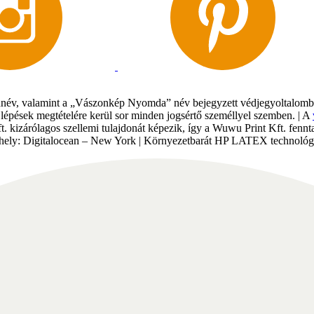
év, valamint a „Vászonkép Nyomda” név bejegyzett védjegyoltalomban 
gi lépések megtételére kerül sor minden jogsértő személlyel szemben. | A
Kft. kizárólagos szellemi tulajdonát képezik, így a Wuwu Print Kft. fe
tárhely: Digitalocean – New York | Környezetbarát HP LATEX technológi