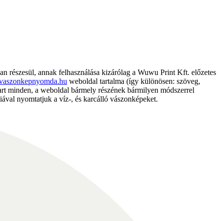
részesül, annak felhasználása kizárólag a Wuwu Print Kft. előzetes
vaszonkepnyomda.hu
weboldal tartalma (így különösen: szöveg,
nntart minden, a weboldal bármely részének bármilyen módszerrel
ával nyomtatjuk a víz-, és karcálló vászonképeket.