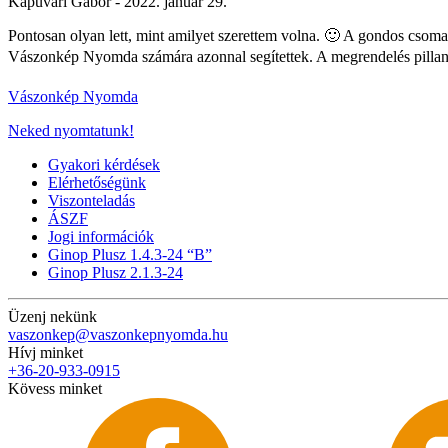
Kapuvári Gábor -
2022. január 29.
Pontosan olyan lett, mint amilyet szerettem volna. 🙂 A gondos csomag
Vászonkép Nyomda számára azonnal segítettek. A megrendelés pilla
Vászonkép Nyomda
Neked nyomtatunk!
Gyakori kérdések
Elérhetőségünk
Viszonteladás
ÁSZF
Jogi információk
Ginop Plusz 1.4.3-24 “B”
Ginop Plusz 2.1.3-24
Üzenj nekünk
vaszonkep@vaszonkepnyomda.hu
Hívj minket
+36-20-933-0915
Kövess minket