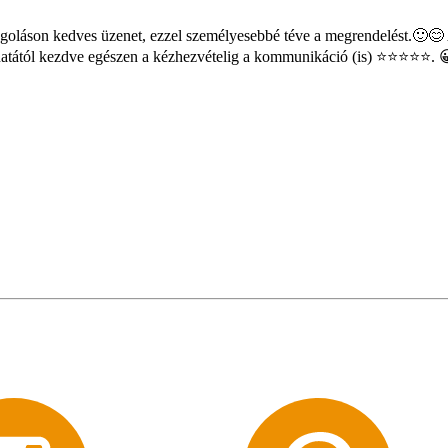
oláson kedves üzenet, ezzel személyesebbé téve a megrendelést.🙂😊 A s
natától kezdve egészen a kézhezvételig a kommunikáció (is) ⭐⭐⭐⭐⭐. 