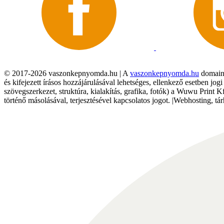
© 2017-2026 vaszonkepnyomda.hu | A
vaszonkepnyomda.hu
domainn
és kifejezett írásos hozzájárulásával lehetséges, ellenkező esetben jo
szövegszerkezet, struktúra, kialakítás, grafika, fotók) a Wuwu Print 
történő másolásával, terjesztésével kapcsolatos jogot. |Webhosting, 