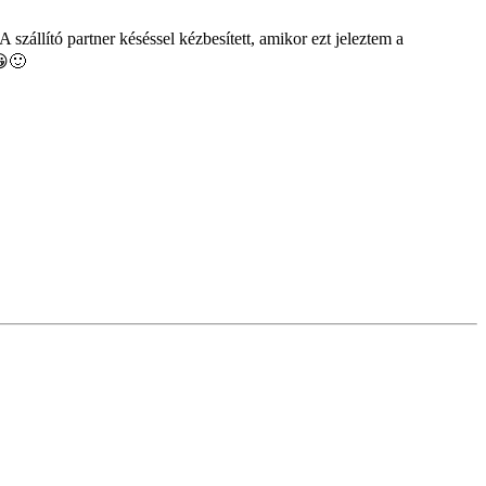
zállító partner késéssel kézbesített, amikor ezt jeleztem a
😀🙂