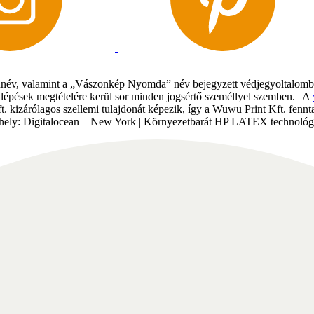
év, valamint a „Vászonkép Nyomda” név bejegyzett védjegyoltalomban 
gi lépések megtételére kerül sor minden jogsértő személlyel szemben. | A
Kft. kizárólagos szellemi tulajdonát képezik, így a Wuwu Print Kft. fe
tárhely: Digitalocean – New York | Környezetbarát HP LATEX technológi