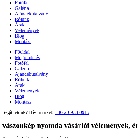
Fotófal
Galéria
Ajándékutalvány
Rólunk
Árak
Vélemények
Blog
Montázs
Főoldal
Megrendelés
Fotófal
Galéria
Ajándékutalvány
Rólunk
Árak
Vélemények
Blog
Montázs
Segíthetünk? Hívj minket!
+36-20-933-0915
vászonkép nyomda vásárlói vélemények, ért