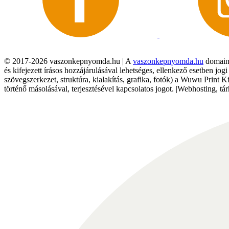
© 2017-2026 vaszonkepnyomda.hu | A
vaszonkepnyomda.hu
domainn
és kifejezett írásos hozzájárulásával lehetséges, ellenkező esetben jo
szövegszerkezet, struktúra, kialakítás, grafika, fotók) a Wuwu Print 
történő másolásával, terjesztésével kapcsolatos jogot. |Webhosting, 