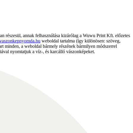
részesül, annak felhasználása kizárólag a Wuwu Print Kft. előzetes
vaszonkepnyomda.hu
weboldal tartalma (így különösen: szöveg,
nntart minden, a weboldal bármely részének bármilyen módszerrel
ával nyomtatjuk a víz-, és karcálló vászonképeket.