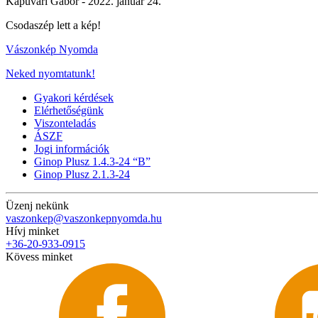
Kapuvári Gábor -
2022. január 24.
Csodaszép lett a kép!
Vászonkép Nyomda
Neked nyomtatunk!
Gyakori kérdések
Elérhetőségünk
Viszonteladás
ÁSZF
Jogi információk
Ginop Plusz 1.4.3-24 “B”
Ginop Plusz 2.1.3-24
Üzenj nekünk
vaszonkep@vaszonkepnyomda.hu
Hívj minket
+36-20-933-0915
Kövess minket