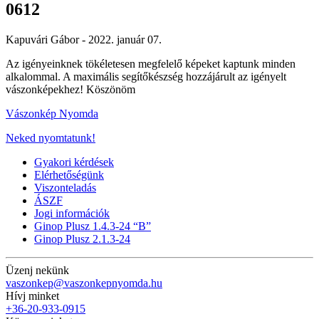
0612
Kapuvári Gábor -
2022. január 07.
Az igényeinknek tökéletesen megfelelő képeket kaptunk minden
alkalommal. A maximális segítőkészség hozzájárult az igényelt
vászonképekhez! Köszönöm
Vászonkép Nyomda
Neked nyomtatunk!
Gyakori kérdések
Elérhetőségünk
Viszonteladás
ÁSZF
Jogi információk
Ginop Plusz 1.4.3-24 “B”
Ginop Plusz 2.1.3-24
Üzenj nekünk
vaszonkep@vaszonkepnyomda.hu
Hívj minket
+36-20-933-0915