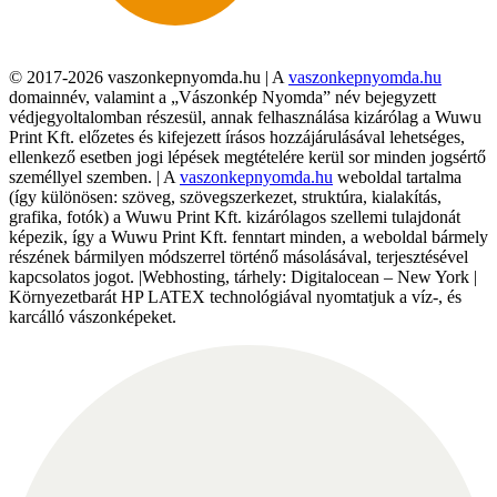
© 2017-2026 vaszonkepnyomda.hu | A
vaszonkepnyomda.hu
domainnév, valamint a „Vászonkép Nyomda” név bejegyzett
védjegyoltalomban részesül, annak felhasználása kizárólag a Wuwu
Print Kft. előzetes és kifejezett írásos hozzájárulásával lehetséges,
ellenkező esetben jogi lépések megtételére kerül sor minden jogsértő
személlyel szemben. | A
vaszonkepnyomda.hu
weboldal tartalma
(így különösen: szöveg, szövegszerkezet, struktúra, kialakítás,
grafika, fotók) a Wuwu Print Kft. kizárólagos szellemi tulajdonát
képezik, így a Wuwu Print Kft. fenntart minden, a weboldal bármely
részének bármilyen módszerrel történő másolásával, terjesztésével
kapcsolatos jogot. |Webhosting, tárhely: Digitalocean – New York |
Környezetbarát HP LATEX technológiával nyomtatjuk a víz-, és
karcálló vászonképeket.