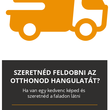
SZERETNÉD FELDOBNI AZ
OTTHONOD HANGULATÁT?
H
a
v
a
n
e
g
y
k
e
d
v
e
n
c
k
é
p
e
d
é
s
s
z
e
r
e
t
n
é
d a
f
a
l
a
d
o
n
l
á
t
n
i