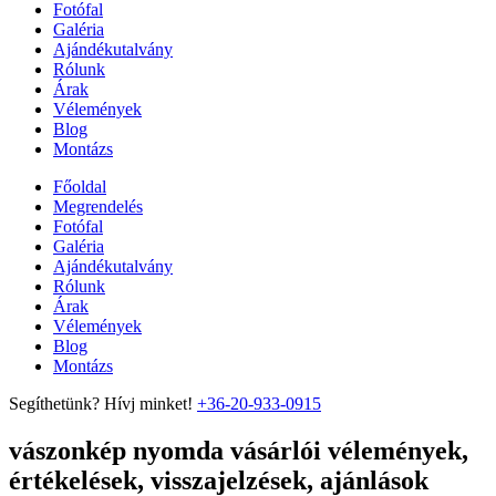
Fotófal
Galéria
Ajándékutalvány
Rólunk
Árak
Vélemények
Blog
Montázs
Főoldal
Megrendelés
Fotófal
Galéria
Ajándékutalvány
Rólunk
Árak
Vélemények
Blog
Montázs
Segíthetünk? Hívj minket!
+36-20-933-0915
vászonkép nyomda vásárlói vélemények,
értékelések, visszajelzések, ajánlások