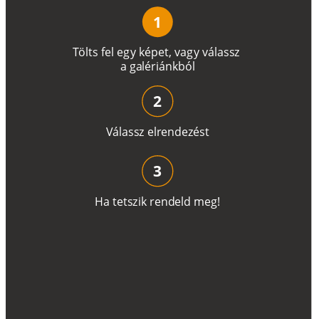
1
T
ö
l
t
s
f
e
l
e
g
y
k
é
pe
t
,
v
a
g
y
v
á
l
a
ss
z
a
g
a
lé
r
i
án
k
b
ó
l
2
V
á
l
a
ss
z
e
l
r
e
n
d
e
z
é
s
t
3
H
a
t
e
t
s
z
i
k
r
e
n
d
el
d
m
e
g
!