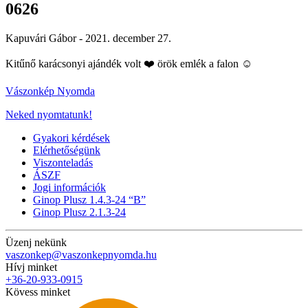
0626
Kapuvári Gábor -
2021. december 27.
Kitűnő karácsonyi ajándék volt ❤️ örök emlék a falon ☺️
Vászonkép Nyomda
Neked nyomtatunk!
Gyakori kérdések
Elérhetőségünk
Viszonteladás
ÁSZF
Jogi információk
Ginop Plusz 1.4.3-24 “B”
Ginop Plusz 2.1.3-24
Üzenj nekünk
vaszonkep@vaszonkepnyomda.hu
Hívj minket
+36-20-933-0915
Kövess minket