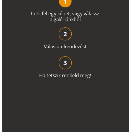
1
T
ö
l
t
s
f
e
l
e
g
y
k
é
pe
t
,
v
a
g
y
v
á
l
a
ss
z
a
g
a
lé
r
i
án
k
b
ó
l
2
V
á
l
a
ss
z
e
l
r
e
n
d
e
z
é
s
t
3
H
a
t
e
t
s
z
i
k
r
e
n
d
el
d
m
e
g
!