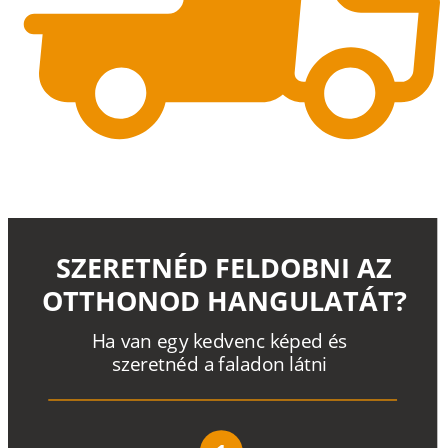
SZERETNÉD FELDOBNI AZ
OTTHONOD HANGULATÁT?
H
a
v
a
n
e
g
y
k
e
d
v
e
n
c
k
é
p
e
d
é
s
s
z
e
r
e
t
n
é
d a
f
a
l
a
d
o
n
l
á
t
n
i