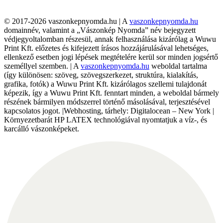
© 2017-2026 vaszonkepnyomda.hu | A
vaszonkepnyomda.hu
domainnév, valamint a „Vászonkép Nyomda” név bejegyzett
védjegyoltalomban részesül, annak felhasználása kizárólag a Wuwu
Print Kft. előzetes és kifejezett írásos hozzájárulásával lehetséges,
ellenkező esetben jogi lépések megtételére kerül sor minden jogsértő
személlyel szemben. | A
vaszonkepnyomda.hu
weboldal tartalma
(így különösen: szöveg, szövegszerkezet, struktúra, kialakítás,
grafika, fotók) a Wuwu Print Kft. kizárólagos szellemi tulajdonát
képezik, így a Wuwu Print Kft. fenntart minden, a weboldal bármely
részének bármilyen módszerrel történő másolásával, terjesztésével
kapcsolatos jogot. |Webhosting, tárhely: Digitalocean – New York |
Környezetbarát HP LATEX technológiával nyomtatjuk a víz-, és
karcálló vászonképeket.