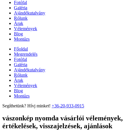
Fotófal
Galéria
Ajándékutalvány
Rólunk
Árak
Vélemények
Blog
Montázs
Főoldal
Megrendelés
Fotófal
Galéria
Ajándékutalvány
Rólunk
Árak
Vélemények
Blog
Montázs
Segíthetünk? Hívj minket!
+36-20-933-0915
vászonkép nyomda vásárlói vélemények,
értékelések, visszajelzések, ajánlások