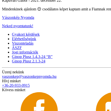
Kapuvári Gábor -
2021. december 22.
Mindenkinek ajánlom 😊 csodálatos képet kaptam amit a Fiamnak rend
Vászonkép Nyomda
Neked nyomtatunk!
Gyakori kérdések
Elérhetőségünk
Viszonteladás
ÁSZF
Jogi információk
Ginop Plusz 1.4.3-24 “B”
Ginop Plusz 2.1.3-24
Üzenj nekünk
vaszonkep@vaszonkepnyomda.hu
Hívj minket
+36-20-933-0915
Kövess minket