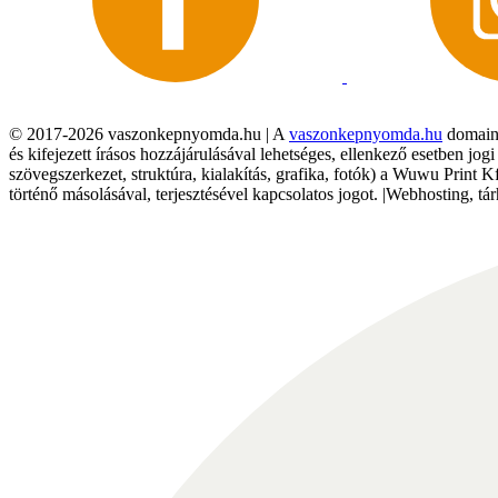
© 2017-2026 vaszonkepnyomda.hu | A
vaszonkepnyomda.hu
domainn
és kifejezett írásos hozzájárulásával lehetséges, ellenkező esetben jo
szövegszerkezet, struktúra, kialakítás, grafika, fotók) a Wuwu Print 
történő másolásával, terjesztésével kapcsolatos jogot. |Webhosting, 