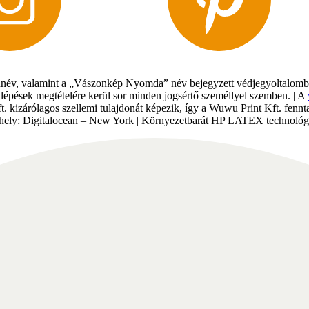
év, valamint a „Vászonkép Nyomda” név bejegyzett védjegyoltalomban 
gi lépések megtételére kerül sor minden jogsértő személlyel szemben. | A
Kft. kizárólagos szellemi tulajdonát képezik, így a Wuwu Print Kft. fe
tárhely: Digitalocean – New York | Környezetbarát HP LATEX technológi