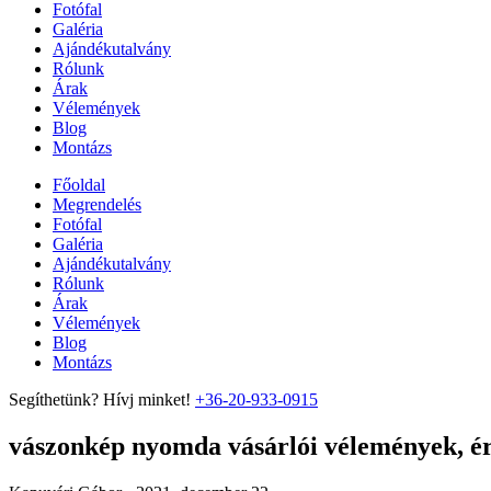
Fotófal
Galéria
Ajándékutalvány
Rólunk
Árak
Vélemények
Blog
Montázs
Főoldal
Megrendelés
Fotófal
Galéria
Ajándékutalvány
Rólunk
Árak
Vélemények
Blog
Montázs
Segíthetünk? Hívj minket!
+36-20-933-0915
vászonkép nyomda vásárlói vélemények, ért