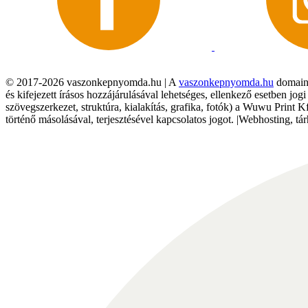
© 2017-2026 vaszonkepnyomda.hu | A
vaszonkepnyomda.hu
domainn
és kifejezett írásos hozzájárulásával lehetséges, ellenkező esetben jo
szövegszerkezet, struktúra, kialakítás, grafika, fotók) a Wuwu Print 
történő másolásával, terjesztésével kapcsolatos jogot. |Webhosting, 