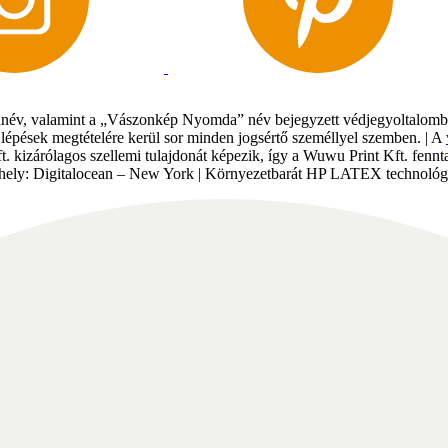
év, valamint a „Vászonkép Nyomda” név bejegyzett védjegyoltalomban 
gi lépések megtételére kerül sor minden jogsértő személlyel szemben. | A
Kft. kizárólagos szellemi tulajdonát képezik, így a Wuwu Print Kft. fe
tárhely: Digitalocean – New York | Környezetbarát HP LATEX technológi