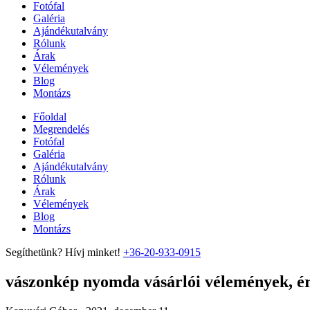
Fotófal
Galéria
Ajándékutalvány
Rólunk
Árak
Vélemények
Blog
Montázs
Főoldal
Megrendelés
Fotófal
Galéria
Ajándékutalvány
Rólunk
Árak
Vélemények
Blog
Montázs
Segíthetünk? Hívj minket!
+36-20-933-0915
vászonkép nyomda vásárlói vélemények, ért