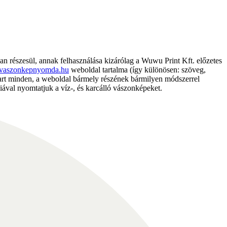
részesül, annak felhasználása kizárólag a Wuwu Print Kft. előzetes
vaszonkepnyomda.hu
weboldal tartalma (így különösen: szöveg,
nntart minden, a weboldal bármely részének bármilyen módszerrel
ával nyomtatjuk a víz-, és karcálló vászonképeket.