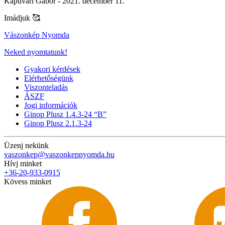
Kapuvári Gábor -
2021. december 11.
Imádjuk 🥰
Vászonkép Nyomda
Neked nyomtatunk!
Gyakori kérdések
Elérhetőségünk
Viszonteladás
ÁSZF
Jogi információk
Ginop Plusz 1.4.3-24 “B”
Ginop Plusz 2.1.3-24
Üzenj nekünk
vaszonkep@vaszonkepnyomda.hu
Hívj minket
+36-20-933-0915
Kövess minket