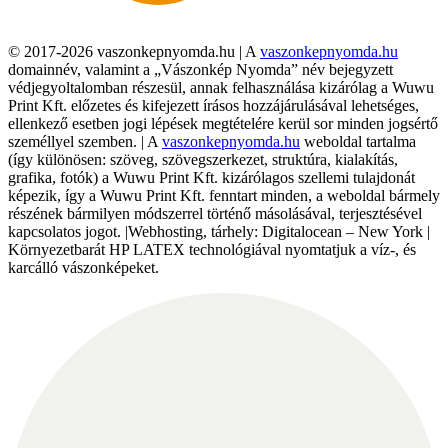
© 2017-2026 vaszonkepnyomda.hu | A
vaszonkepnyomda.hu
domainnév, valamint a „Vászonkép Nyomda” név bejegyzett
védjegyoltalomban részesül, annak felhasználása kizárólag a Wuwu
Print Kft. előzetes és kifejezett írásos hozzájárulásával lehetséges,
ellenkező esetben jogi lépések megtételére kerül sor minden jogsértő
személlyel szemben. | A
vaszonkepnyomda.hu
weboldal tartalma
(így különösen: szöveg, szövegszerkezet, struktúra, kialakítás,
grafika, fotók) a Wuwu Print Kft. kizárólagos szellemi tulajdonát
képezik, így a Wuwu Print Kft. fenntart minden, a weboldal bármely
részének bármilyen módszerrel történő másolásával, terjesztésével
kapcsolatos jogot. |Webhosting, tárhely: Digitalocean – New York |
Környezetbarát HP LATEX technológiával nyomtatjuk a víz-, és
karcálló vászonképeket.