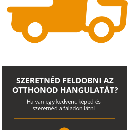
SZERETNÉD FELDOBNI AZ
OTTHONOD HANGULATÁT?
H
a
v
a
n
e
g
y
k
e
d
v
e
n
c
k
é
p
e
d
é
s
s
z
e
r
e
t
n
é
d a
f
a
l
a
d
o
n
l
á
t
n
i