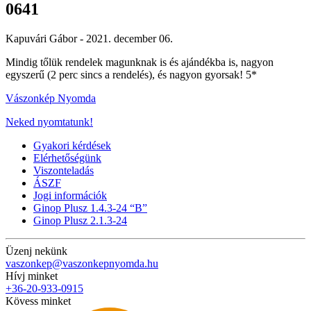
0641
Kapuvári Gábor -
2021. december 06.
Mindig tőlük rendelek magunknak is és ajándékba is, nagyon
egyszerű (2 perc sincs a rendelés), és nagyon gyorsak! 5*
Vászonkép Nyomda
Neked nyomtatunk!
Gyakori kérdések
Elérhetőségünk
Viszonteladás
ÁSZF
Jogi információk
Ginop Plusz 1.4.3-24 “B”
Ginop Plusz 2.1.3-24
Üzenj nekünk
vaszonkep@vaszonkepnyomda.hu
Hívj minket
+36-20-933-0915
Kövess minket