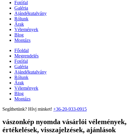
Fotófal
Galéria
Ajándékutalvány
Rólunk
Árak
Vélemények
Blog
Montázs
Főoldal
Megrendelés
Fotófal
Galéria
Ajándékutalvány
Rólunk
Árak
Vélemények
Blog
Montázs
Segíthetünk? Hívj minket!
+36-20-933-0915
vászonkép nyomda vásárlói vélemények,
értékelések, visszajelzések, ajánlások