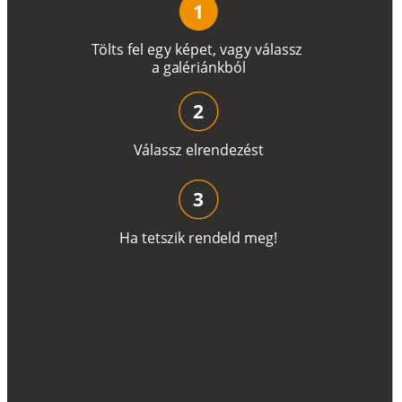
1
T
ö
l
t
s
f
e
l
e
g
y
k
é
pe
t
,
v
a
g
y
v
á
l
a
ss
z
a
g
a
lé
r
i
án
k
b
ó
l
2
V
á
l
a
ss
z
e
l
r
e
n
d
e
z
é
s
t
3
H
a
t
e
t
s
z
i
k
r
e
n
d
el
d
m
e
g
!