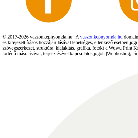
© 2017-2026 vaszonkepnyomda.hu | A
vaszonkepnyomda.hu
domainn
és kifejezett írásos hozzájárulásával lehetséges, ellenkező esetben jo
szövegszerkezet, struktúra, kialakítás, grafika, fotók) a Wuwu Print 
történő másolásával, terjesztésével kapcsolatos jogot. |Webhosting, 