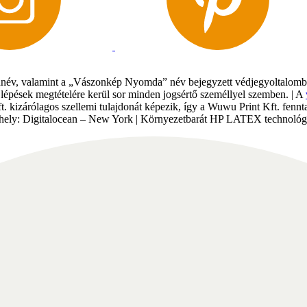
év, valamint a „Vászonkép Nyomda” név bejegyzett védjegyoltalomban 
gi lépések megtételére kerül sor minden jogsértő személlyel szemben. | A
Kft. kizárólagos szellemi tulajdonát képezik, így a Wuwu Print Kft. fe
tárhely: Digitalocean – New York | Környezetbarát HP LATEX technológi