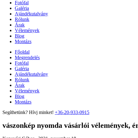
Fotófal
Galéria
Ajándékutalvány
Rólunk
Árak
Vélemények
Blog
Montázs
Főoldal
Megrendelés
Fotófal
Galéria
Ajándékutalvány
Rólunk
Árak
Vélemények
Blog
Montázs
Segíthetünk? Hívj minket!
+36-20-933-0915
vászonkép nyomda vásárlói vélemények, ért