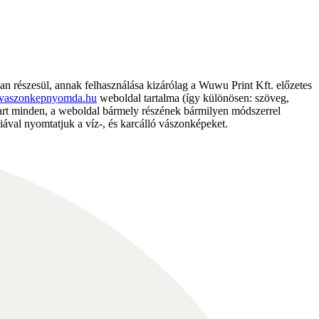
részesül, annak felhasználása kizárólag a Wuwu Print Kft. előzetes
vaszonkepnyomda.hu
weboldal tartalma (így különösen: szöveg,
nntart minden, a weboldal bármely részének bármilyen módszerrel
ával nyomtatjuk a víz-, és karcálló vászonképeket.