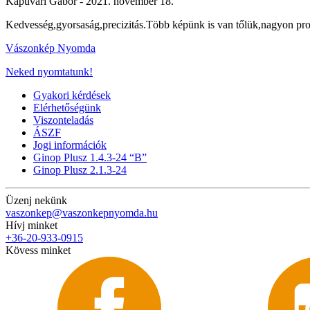
Kapuvári Gábor -
2021. november 18.
Kedvesség,gyorsaság,precizitás.Több képünk is van tőlük,nagyon pro
Vászonkép Nyomda
Neked nyomtatunk!
Gyakori kérdések
Elérhetőségünk
Viszonteladás
ÁSZF
Jogi információk
Ginop Plusz 1.4.3-24 “B”
Ginop Plusz 2.1.3-24
Üzenj nekünk
vaszonkep@vaszonkepnyomda.hu
Hívj minket
+36-20-933-0915
Kövess minket