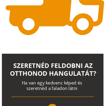
SZERETNÉD FELDOBNI AZ
OTTHONOD HANGULATÁT?
H
a
v
a
n
e
g
y
k
e
d
v
e
n
c
k
é
p
e
d
é
s
s
z
e
r
e
t
n
é
d a
f
a
l
a
d
o
n
l
á
t
n
i