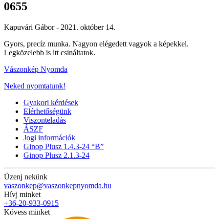
0655
Kapuvári Gábor -
2021. október 14.
Gyors, precíz munka. Nagyon elégedett vagyok a képekkel.
Legközelebb is itt csináltatok.
Vászonkép Nyomda
Neked nyomtatunk!
Gyakori kérdések
Elérhetőségünk
Viszonteladás
ÁSZF
Jogi információk
Ginop Plusz 1.4.3-24 “B”
Ginop Plusz 2.1.3-24
Üzenj nekünk
vaszonkep@vaszonkepnyomda.hu
Hívj minket
+36-20-933-0915
Kövess minket