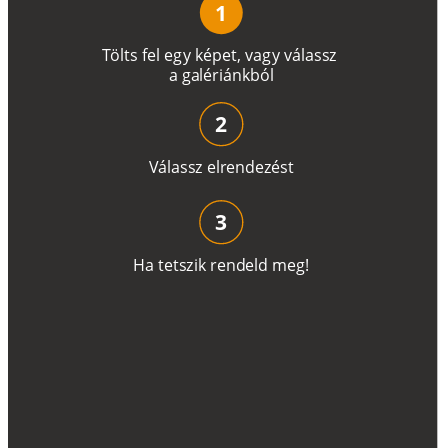
1
T
ö
l
t
s
f
e
l
e
g
y
k
é
pe
t
,
v
a
g
y
v
á
l
a
ss
z
a
g
a
lé
r
i
án
k
b
ó
l
2
V
á
l
a
ss
z
e
l
r
e
n
d
e
z
é
s
t
3
H
a
t
e
t
s
z
i
k
r
e
n
d
el
d
m
e
g
!