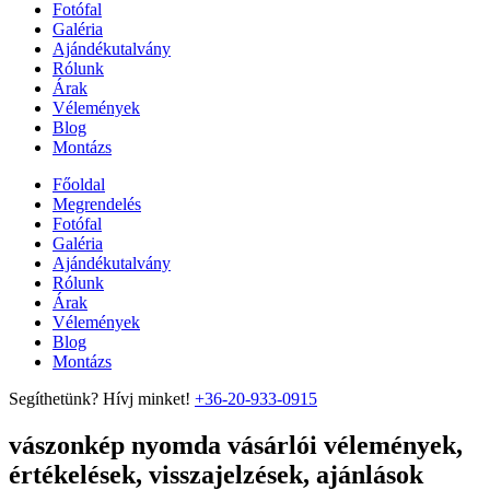
Fotófal
Galéria
Ajándékutalvány
Rólunk
Árak
Vélemények
Blog
Montázs
Főoldal
Megrendelés
Fotófal
Galéria
Ajándékutalvány
Rólunk
Árak
Vélemények
Blog
Montázs
Segíthetünk? Hívj minket!
+36-20-933-0915
vászonkép nyomda vásárlói vélemények,
értékelések, visszajelzések, ajánlások