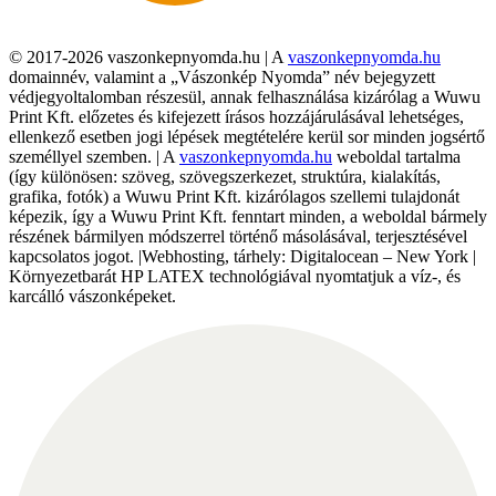
© 2017-2026 vaszonkepnyomda.hu | A
vaszonkepnyomda.hu
domainnév, valamint a „Vászonkép Nyomda” név bejegyzett
védjegyoltalomban részesül, annak felhasználása kizárólag a Wuwu
Print Kft. előzetes és kifejezett írásos hozzájárulásával lehetséges,
ellenkező esetben jogi lépések megtételére kerül sor minden jogsértő
személlyel szemben. | A
vaszonkepnyomda.hu
weboldal tartalma
(így különösen: szöveg, szövegszerkezet, struktúra, kialakítás,
grafika, fotók) a Wuwu Print Kft. kizárólagos szellemi tulajdonát
képezik, így a Wuwu Print Kft. fenntart minden, a weboldal bármely
részének bármilyen módszerrel történő másolásával, terjesztésével
kapcsolatos jogot. |Webhosting, tárhely: Digitalocean – New York |
Környezetbarát HP LATEX technológiával nyomtatjuk a víz-, és
karcálló vászonképeket.